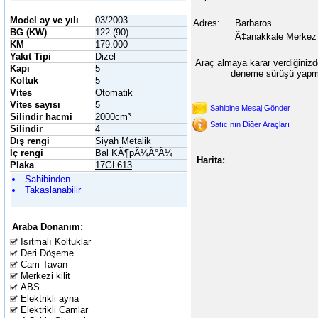
Model ay ve yılı
03/2003
Adres:
Barbaros
BG (KW)
122 (90)
Ã‡anakkale Merkez
KM
179.000
Yakıt Tipi
Dizel
Araç almaya karar verdiğinizd
Kapı
5
deneme sürüşü yapma
Koltuk
5
Vites
Otomatik
Vites sayısı
5
Sahibine Mesaj Gönder
Silindir hacmi
2000cm³
Satıcının Diğer Araçları
Silindir
4
Dış rengi
Siyah Metalik
İç rengi
Bal KÃ¶pÃ¼Ã°Ã¼
Harita:
Plaka
17GL613
Sahibinden
Takaslanabilir
Araba Donanım:
Isıtmalı Koltuklar
Deri Döşeme
Cam Tavan
Merkezi kilit
ABS
Elektrikli ayna
Elektrikli Camlar