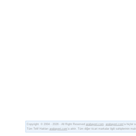
Copyright © 2004 - 2026 - All Right Reserved
arabayeri.com
.
arabayeri.com
'a hiçbir
Tüm Telif Hakları
arabayeri.com
'a aittir. Tüm diğer ticari markalar ilgili sahiplerinin malı