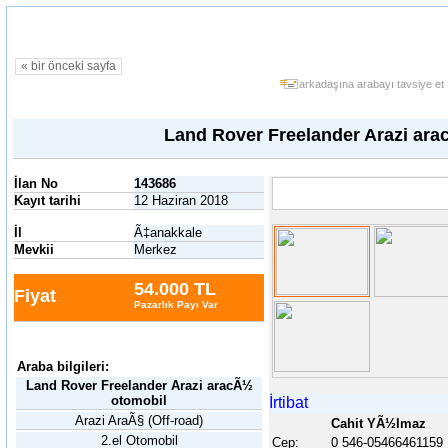
« bir önceki sayfa
arkadaşına arabayı tavsiye et
Land Rover Freelander Arazi ar
İlan No
143686
Kayıt tarihi
12 Haziran 2018
İl
Ã‡anakkale
Mevkii
Merkez
54.000 TL
Fiyat
Pazarlık Payı Var
Araba bilgileri:
Land Rover Freelander Arazi aracÃ½
otomobil
İrtibat
Arazi AraÃ§ (Off-road)
Cahit YÃ½lmaz
2.el Otomobil
Cep:
0 546-05466461159