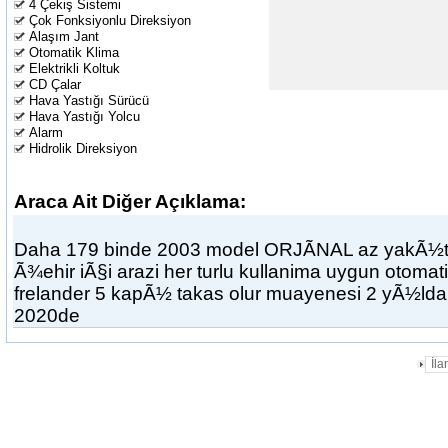
4 Çekiş Sistemi
Çok Fonksiyonlu Direksiyon
Alaşım Jant
Otomatik Klima
Elektrikli Koltuk
CD Çalar
Hava Yastığı Sürücü
Hava Yastığı Yolcu
Alarm
Hidrolik Direksiyon
Araca Ait Diğer Açıklama:
Daha 179 binde 2003 model ORJÃNAL az yakÃ½t 
Ã¾ehir iÃ§i arazi her turlu kullanima uygun otomati
frelander 5 kapÃ½ takas olur muayenesi 2 yÃ½ld
2020de
İl