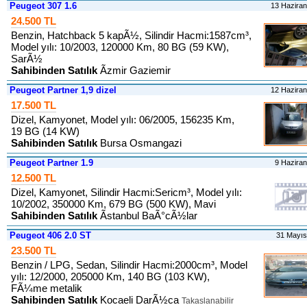
Peugeot 307 1.6
13 Hazira
24.500 TL
Benzin, Hatchback 5 kapÃ½, Silindir Hacmi:1587cm³,
Model yılı: 10/2003, 120000 Km, 80 BG (59 KW),
SarÃ½
Sahibinden Satılık
Ãzmir Gaziemir
Peugeot Partner 1,9 dizel
12 Hazira
17.500 TL
Dizel, Kamyonet, Model yılı: 06/2005, 156235 Km,
19 BG (14 KW)
Sahibinden Satılık
Bursa Osmangazi
Peugeot Partner 1.9
9 Hazira
12.500 TL
Dizel, Kamyonet, Silindir Hacmi:Sericm³, Model yılı:
10/2002, 350000 Km, 679 BG (500 KW), Mavi
Sahibinden Satılık
Ãstanbul BaÃ°cÃ½lar
Peugeot 406 2.0 ST
31 Mayı
23.500 TL
Benzin / LPG, Sedan, Silindir Hacmi:2000cm³, Model
yılı: 12/2000, 205000 Km, 140 BG (103 KW),
FÃ¼me metalik
Sahibinden Satılık
Kocaeli DarÃ½ca
Takaslanabilir