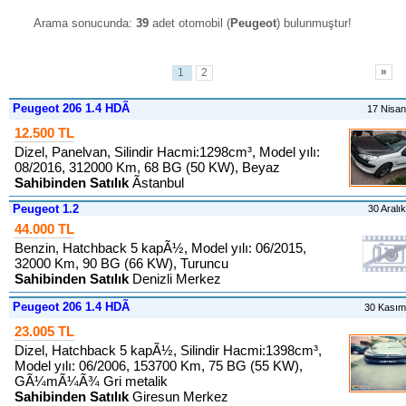
Arama sonucunda:
39
adet otomobil (
Peugeot
) bulunmuştur
!
»
1
2
Peugeot 206 1.4 HDÃ
17 Nisa
12.500 TL
Dizel, Panelvan, Silindir Hacmi:1298cm³, Model yılı:
08/2016, 312000 Km, 68 BG (50 KW), Beyaz
Sahibinden Satılık
Ãstanbul
Peugeot 1.2
30 Aralı
44.000 TL
Benzin, Hatchback 5 kapÃ½, Model yılı: 06/2015,
32000 Km, 90 BG (66 KW), Turuncu
Sahibinden Satılık
Denizli Merkez
Peugeot 206 1.4 HDÃ
30 Kası
23.005 TL
Dizel, Hatchback 5 kapÃ½, Silindir Hacmi:1398cm³,
Model yılı: 06/2006, 153700 Km, 75 BG (55 KW),
GÃ¼mÃ¼Ã¾ Gri metalik
Sahibinden Satılık
Giresun Merkez