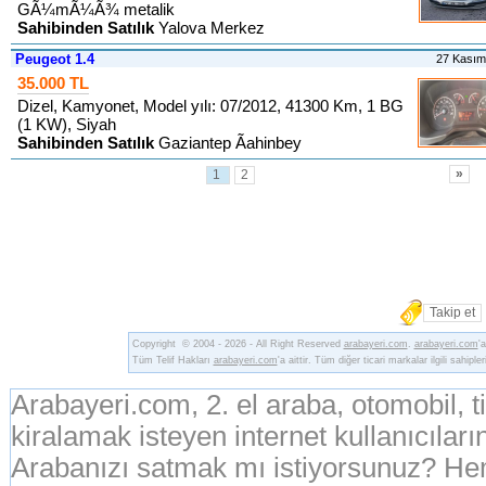
GÃ¼mÃ¼Ã¾ metalik
Sahibinden Satılık
Yalova Merkez
Peugeot 1.4
27 Kası
35.000 TL
Dizel, Kamyonet, Model yılı: 07/2012, 41300 Km, 1 BG
(1 KW), Siyah
Sahibinden Satılık
Gaziantep Ãahinbey
»
1
2
Takip et
Copyright © 2004 - 2026 - All Right Reserved
arabayeri.com
.
arabayeri.com
'
Tüm Telif Hakları
arabayeri.com
'a aittir. Tüm diğer ticari markalar ilgili sahipler
Arabayeri.com, 2. el araba, otomobil, 
kiralamak isteyen internet kullanıcıların
Arabanızı satmak mı istiyorsunuz? Hem