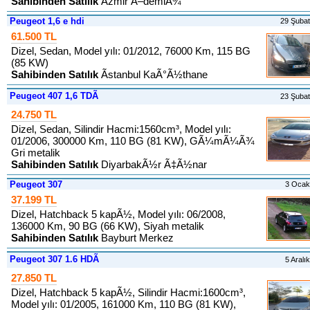
Sahibinden Satılık
Ãzmir Ã–demiÃ¾
Peugeot 1,6 e hdi
29 Şuba
61.500 TL
Dizel, Sedan, Model yılı: 01/2012, 76000 Km, 115 BG
(85 KW)
Sahibinden Satılık
Ãstanbul KaÃ°Ã½thane
Peugeot 407 1,6 TDÃ
23 Şuba
24.750 TL
Dizel, Sedan, Silindir Hacmi:1560cm³, Model yılı:
01/2006, 300000 Km, 110 BG (81 KW), GÃ¼mÃ¼Ã¾
Gri metalik
Sahibinden Satılık
DiyarbakÃ½r Ã‡Ã½nar
Peugeot 307
3 Ocak
37.199 TL
Dizel, Hatchback 5 kapÃ½, Model yılı: 06/2008,
136000 Km, 90 BG (66 KW), Siyah metalik
Sahibinden Satılık
Bayburt Merkez
Peugeot 307 1.6 HDÃ
5 Aralı
27.850 TL
Dizel, Hatchback 5 kapÃ½, Silindir Hacmi:1600cm³,
Model yılı: 01/2005, 161000 Km, 110 BG (81 KW),