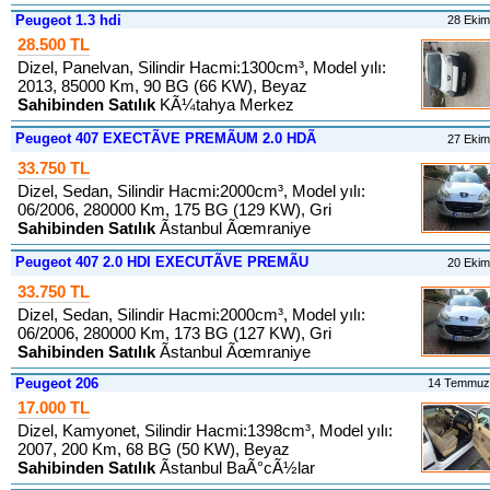
Peugeot 1.3 hdi
28 Eki
28.500 TL
Dizel, Panelvan, Silindir Hacmi:1300cm³, Model yılı:
2013, 85000 Km, 90 BG (66 KW), Beyaz
Sahibinden Satılık
KÃ¼tahya Merkez
Peugeot 407 EXECTÃVE PREMÃUM 2.0 HDÃ
27 Eki
33.750 TL
Dizel, Sedan, Silindir Hacmi:2000cm³, Model yılı:
06/2006, 280000 Km, 175 BG (129 KW), Gri
Sahibinden Satılık
Ãstanbul Ãœmraniye
Peugeot 407 2.0 HDI EXECUTÃVE PREMÃU
20 Eki
33.750 TL
Dizel, Sedan, Silindir Hacmi:2000cm³, Model yılı:
06/2006, 280000 Km, 173 BG (127 KW), Gri
Sahibinden Satılık
Ãstanbul Ãœmraniye
Peugeot 206
14 Temmuz
17.000 TL
Dizel, Kamyonet, Silindir Hacmi:1398cm³, Model yılı:
2007, 200 Km, 68 BG (50 KW), Beyaz
Sahibinden Satılık
Ãstanbul BaÃ°cÃ½lar