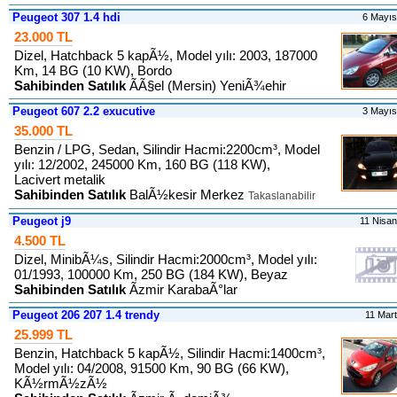
Peugeot 307 1.4 hdi
6 Mayı
23.000 TL
Dizel, Hatchback 5 kapÃ½, Model yılı: 2003, 187000
Km, 14 BG (10 KW), Bordo
Sahibinden Satılık
ÃÃ§el (Mersin) YeniÃ¾ehir
Peugeot 607 2.2 exucutive
3 Mayı
35.000 TL
Benzin / LPG, Sedan, Silindir Hacmi:2200cm³, Model
yılı: 12/2002, 245000 Km, 160 BG (118 KW),
Lacivert metalik
Sahibinden Satılık
BalÃ½kesir Merkez
Takaslanabilir
Peugeot j9
11 Nisa
4.500 TL
Dizel, MinibÃ¼s, Silindir Hacmi:2000cm³, Model yılı:
01/1993, 100000 Km, 250 BG (184 KW), Beyaz
Sahibinden Satılık
Ãzmir KarabaÃ°lar
Peugeot 206 207 1.4 trendy
11 Mar
25.999 TL
Benzin, Hatchback 5 kapÃ½, Silindir Hacmi:1400cm³,
Model yılı: 04/2008, 91500 Km, 90 BG (66 KW),
KÃ½rmÃ½zÃ½