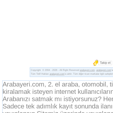
Takip et
Copyright © 2004 - 2026 - All Right Reserved
arabayeri.com
.
arabayeri.com
'
Tüm Telif Hakları
arabayeri.com
'a aittir. Tüm diğer ticari markalar ilgili sahipler
Arabayeri.com, 2. el araba, otomobil, 
kiralamak isteyen internet kullanıcıların
Arabanızı satmak mı istiyorsunuz? Hem
Sadece tek adımlık kayıt sonunda ila