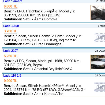
Lada Samara
23 Mar
6.000 TL
Benzin / LPG, Hatchback 5 kapÃ½, Model yılı:
05/1993, 280000 Km, 15 BG (11 KW)
Sahibinden Satılık
Ãzmir Bornova
Lada 1.300
3 Mar
3.700 TL
Benzin, Sedan, Silindir Hacmi:1200cm³, Model yılı:
12/1984, 130 Km, 120 BG (88 KW), Bej metalik
Sahibinden Satılık
Bursa Osmangazi
Lada 2107
26 Ocak
5.250 TL
Benzin / LPG, Sedan, Model yılı: 1988, 60000 Km,
301 BG (222 KW), Beyaz
Sahibinden Satılık
Ãstanbul BeylikdÃ¼zÃ¼
Lada 110 1.5
24 Ocak
9.000 TL
Benzin, Sedan, Silindir Hacmi:1499cm³, Model yılı:
2004, 115774 Km, 78 BG (57 KW), GÃ¼mÃ¼Ã¾ Gri
Sahibinden Satılık
Ãzmir KarabaÃ°lar