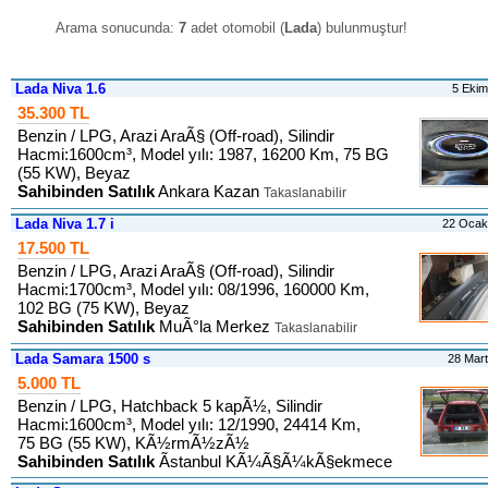
Arama sonucunda:
7
adet otomobil (
Lada
) bulunmuştur
!
Lada Niva 1.6
5 Eki
35.300 TL
Benzin / LPG, Arazi AraÃ§ (Off-road), Silindir
Hacmi:1600cm³, Model yılı: 1987, 16200 Km, 75 BG
(55 KW), Beyaz
Sahibinden Satılık
Ankara Kazan
Takaslanabilir
Lada Niva 1.7 i
22 Ocak
17.500 TL
Benzin / LPG, Arazi AraÃ§ (Off-road), Silindir
Hacmi:1700cm³, Model yılı: 08/1996, 160000 Km,
102 BG (75 KW), Beyaz
Sahibinden Satılık
MuÃ°la Merkez
Takaslanabilir
Lada Samara 1500 s
28 Mar
5.000 TL
Benzin / LPG, Hatchback 5 kapÃ½, Silindir
Hacmi:1600cm³, Model yılı: 12/1990, 24414 Km,
75 BG (55 KW), KÃ½rmÃ½zÃ½
Sahibinden Satılık
Ãstanbul KÃ¼Ã§Ã¼kÃ§ekmece