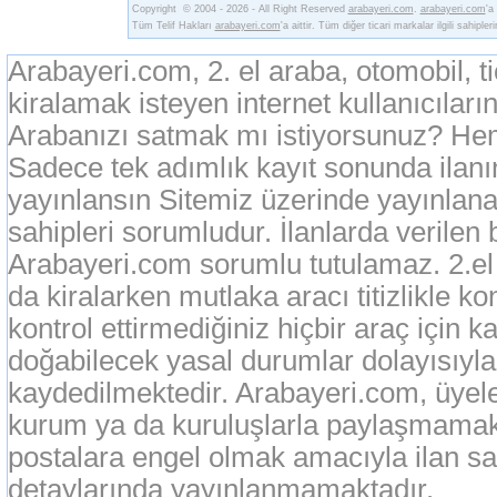
Copyright © 2004 - 2026 - All Right Reserved
arabayeri.com
.
arabayeri.com
'a
Tüm Telif Hakları
arabayeri.com
'a aittir. Tüm diğer ticari markalar ilgili sahipler
Arabayeri.com, 2. el araba, otomobil, t
kiralamak isteyen internet kullanıcıların
Arabanızı satmak mı istiyorsunuz? Heme
Sadece tek adımlık kayıt sonunda ilan
yayınlansın Sitemiz üzerinde yayınlanan
sahipleri sorumludur. İlanlarda verilen 
Arabayeri.com sorumlu tutulamaz. 2.el o
da kiralarken mutlaka aracı titizlikle k
kontrol ettirmediğiniz hiçbir araç için 
doğabilecek yasal durumlar dolayısıyla
kaydedilmektedir. Arabayeri.com, üyeleri
kurum ya da kuruluşlarla paylaşmamak
postalara engel olmak amacıyla ilan sah
detaylarında yayınlanmamaktadır.