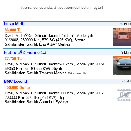
Arama sonucunda:
3
adet otomobil bulunmuştur
!
Isuzu Midi
29 Eki
86.000 TL
Dizel, MidibÃ¼s, Silindir Hacmi:8478cm³, Model yılı:
01/2008, 260000 Km, 579 BG (426 KW), Beyaz
Sahibinden Satılık
ElazÃ½Ã° Merkez
Fiat-TofaÃ¾ Fiorino 1.3
9 Eki
27.750 TL
Dizel, MidibÃ¼s, Silindir Hacmi:9802cm³, Model yılı: 2009,
59050 Km, 75 BG (55 KW), Siyah
Sahibinden Satılık
Trabzon Merkez
Takaslanabilir
BMC Levend
7 Eylü
450.000 Dollar
Dizel, MidibÃ¼s, Silindir Hacmi:3000cm³, Model yılı: 2007,
200000 Km, 350 BG (258 KW), Bej
Sahibinden Satılık
Ãstanbul EyÃ¼p