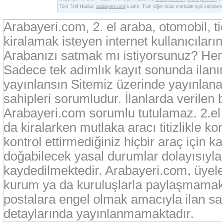
Tüm Telif Hakları
arabayeri.com
'a aittir. Tüm diğer ticari markalar ilgili sahipler
Arabayeri.com, 2. el araba, otomobil, t
kiralamak isteyen internet kullanıcıların
Arabanızı satmak mı istiyorsunuz? Heme
Sadece tek adımlık kayıt sonunda ilan
yayınlansın Sitemiz üzerinde yayınlanan
sahipleri sorumludur. İlanlarda verilen 
Arabayeri.com sorumlu tutulamaz. 2.el o
da kiralarken mutlaka aracı titizlikle k
kontrol ettirmediğiniz hiçbir araç için 
doğabilecek yasal durumlar dolayısıyla
kaydedilmektedir. Arabayeri.com, üyeleri
kurum ya da kuruluşlarla paylaşmamak
postalara engel olmak amacıyla ilan sah
detaylarında yayınlanmamaktadır.