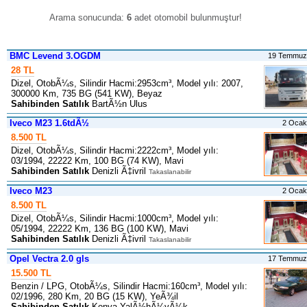
Arama sonucunda:
6
adet otomobil bulunmuştur
!
BMC Levend 3.OGDM
19 Temmuz
28 TL
Dizel, OtobÃ¼s, Silindir Hacmi:2953cm³, Model yılı: 2007,
300000 Km, 735 BG (541 KW), Beyaz
Sahibinden Satılık
BartÃ½n Ulus
Iveco M23 1.6tdÃ½
2 Ocak
8.500 TL
Dizel, OtobÃ¼s, Silindir Hacmi:2222cm³, Model yılı:
03/1994, 22222 Km, 100 BG (74 KW), Mavi
Sahibinden Satılık
Denizli Ã‡ivril
Takaslanabilir
Iveco M23
2 Ocak
8.500 TL
Dizel, OtobÃ¼s, Silindir Hacmi:1000cm³, Model yılı:
05/1994, 22222 Km, 136 BG (100 KW), Mavi
Sahibinden Satılık
Denizli Ã‡ivril
Takaslanabilir
Opel Vectra 2.0 gls
17 Temmuz
15.500 TL
Benzin / LPG, OtobÃ¼s, Silindir Hacmi:160cm³, Model yılı:
02/1996, 280 Km, 20 BG (15 KW), YeÃ¾il
Sahibinden Satılık
Konya YalÃ½hÃ¼yÃ¼k