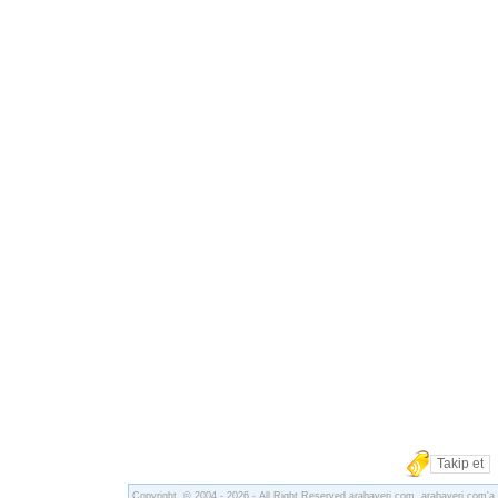
Takip et
Copyright © 2004 - 2026 - All Right Reserved
arabayeri.com
.
arabayeri.com
'a