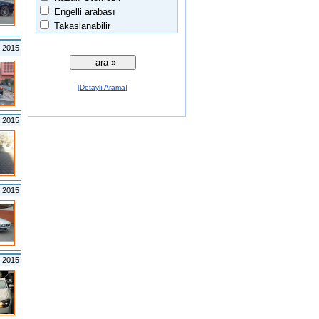
Engelli arabası
Takaslanabilir
n 2015
[Detaylı Arama]
t 2015
t 2015
 2015