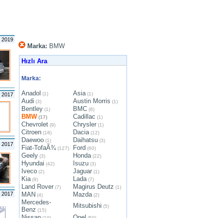
s 2019
Marka:
BMW
Hızlı Ara
Marka:
Anadol
Asia
(1)
(1)
m 2017
Audi
Austin Morris
(3)
(1)
Bentley
BMC
(1)
(8)
BMW
Cadillac
(17)
(1)
Chevrolet
Chrysler
(9)
(1)
Citroen
Dacia
(18)
(12)
Daewoo
Daihatsu
(1)
(3)
n 2017
Fiat-TofaÃ¾
Ford
(127)
(60)
Geely
Honda
(3)
(22)
Hyundai
Isuzu
(42)
(3)
Iveco
Jaguar
(2)
(1)
Kia
Lada
(9)
(7)
Land Rover
Magirus Deutz
(7)
(1)
 2017
MAN
Mazda
(4)
(2)
Mercedes-
Mitsubishi
(5)
Benz
(15)
Nissan
Opel
(10)
(50)