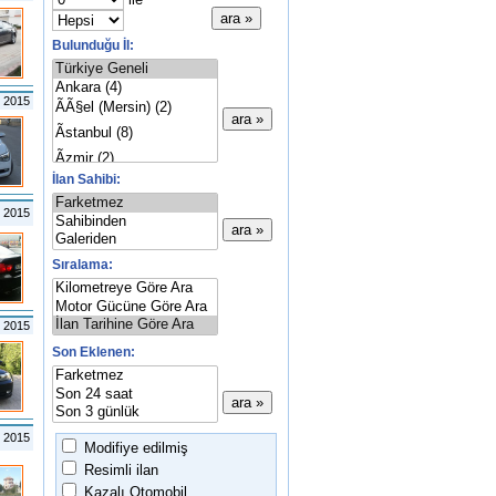
Bulunduğu İl:
m 2015
İlan Sahibi:
l 2015
Sıralama:
s 2015
Son Eklenen:
 2015
Modifiye edilmiş
Resimli ilan
Kazalı Otomobil