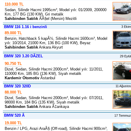
110.000 TL
Sedan, Silindir Hacmi:1995cm³, Model yılı: 01/2009, 200000
Km, 177 BG (130 KW), Gri metalik
Sahibinden Satılık
ÃÃ§el (Mersin) Mezitli
BMW 116 1.16 i benzinli
3 Eki
89.000 TL
Benzin, Hatchback 5 kapÃ½, Silindir Hacmi:1600cm³, Model
yılı: 10/2014, 21000 Km, 136 BG (100 KW), Beyaz
Sahibinden Satılık
Ankara Akyurt
BMW 320 3.20 DÃZEL
29 Eylü
90.750 TL
Dizel, Sedan, Silindir Hacmi:2000cm³, Model yılı: 11/2011,
110000 Km, 185 BG (136 KW), Siyah metalik
Kardemir Otomotiv
Ãstanbul
BMW 320 320D
11 Ağusto
88.000 TL
Dizel, Sedan, Silindir Hacmi:2000cm³, Model yılı: 07/2011,
98000 Km, 184 BG (135 KW), Siyah metalik
Sahibinden Satılık
Ankara Ã‡ankaya
BMW 520 Ã
17 Temmuz
19.000 TL
Benzin / LPG, Arazi AraÃ§ (Off-road), Silindir Hacmi:900cm³,