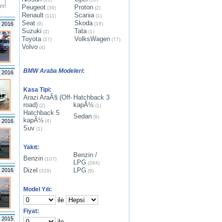
Peugeot
Proton
(39)
(2)
Renault
Scania
(111)
(1)
Seat
Skoda
s 2016
(9)
(18)
Suzuki
Tata
(2)
(1)
Toyota
VolksWagen
(37)
(77)
Volvo
(4)
BMW Araba Modeleri
:
n 2016
Kasa Tipi:
Arazi AraÃ§ (Off-
Hatchback 3
road)
kapÃ½
(2)
(1)
Hatchback 5
Sedan
(9)
kapÃ½
t 2016
(4)
Suv
(1)
Yakıt:
Benzin /
Benzin
(107)
LPG
(284)
Dizel
LPG
t 2016
(329)
(9)
Model Yılı:
ile
Fiyat:
m 2015
ile