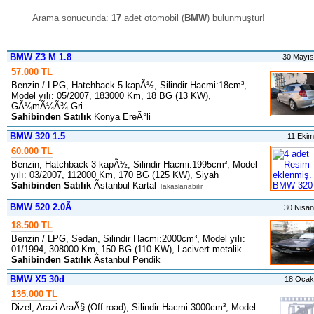
Arama sonucunda:
17
adet otomobil (
BMW
) bulunmuştur
!
BMW Z3 M 1.8
30 Mayı
57.000 TL
Benzin / LPG, Hatchback 5 kapÃ½, Silindir Hacmi:18cm³,
Model yılı: 05/2007, 183000 Km, 18 BG (13 KW),
GÃ¼mÃ¼Ã¾ Gri
Sahibinden Satılık
Konya EreÃ°li
BMW 320 1.5
11 Eki
60.000 TL
Benzin, Hatchback 3 kapÃ½, Silindir Hacmi:1995cm³, Model
yılı: 03/2007, 112000 Km, 170 BG (125 KW), Siyah
Sahibinden Satılık
Ãstanbul Kartal
Takaslanabilir
BMW 520 2.0Ã
30 Nisa
18.500 TL
Benzin / LPG, Sedan, Silindir Hacmi:2000cm³, Model yılı:
01/1994, 308000 Km, 150 BG (110 KW), Lacivert metalik
Sahibinden Satılık
Ãstanbul Pendik
BMW X5 30d
18 Ocak
135.000 TL
Dizel, Arazi AraÃ§ (Off-road), Silindir Hacmi:3000cm³, Model