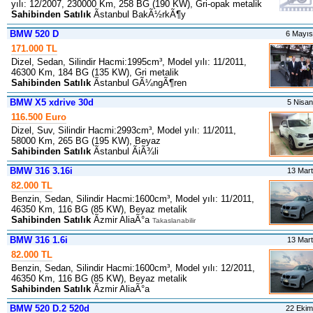
yılı: 12/2007, 230000 Km, 258 BG (190 KW), Gri-opak metalik
Sahibinden Satılık
Ãstanbul BakÃ½rkÃ¶y
BMW 520 D
6 Mayı
171.000 TL
Dizel, Sedan, Silindir Hacmi:1995cm³, Model yılı: 11/2011,
46300 Km, 184 BG (135 KW), Gri metalik
Sahibinden Satılık
Ãstanbul GÃ¼ngÃ¶ren
BMW X5 xdrive 30d
5 Nisa
116.500 Euro
Dizel, Suv, Silindir Hacmi:2993cm³, Model yılı: 11/2011,
58000 Km, 265 BG (195 KW), Beyaz
Sahibinden Satılık
Ãstanbul ÃiÃ¾li
BMW 316 3.16i
13 Mar
82.000 TL
Benzin, Sedan, Silindir Hacmi:1600cm³, Model yılı: 11/2011,
46350 Km, 116 BG (85 KW), Beyaz metalik
Sahibinden Satılık
Ãzmir AliaÃ°a
Takaslanabilir
BMW 316 1.6i
13 Mar
82.000 TL
Benzin, Sedan, Silindir Hacmi:1600cm³, Model yılı: 12/2011,
46350 Km, 116 BG (85 KW), Beyaz metalik
Sahibinden Satılık
Ãzmir AliaÃ°a
BMW 520 D.2 520d
22 Eki