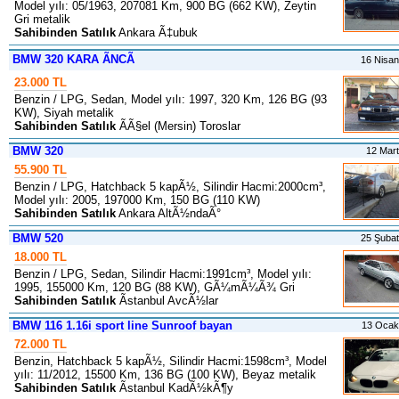
Model yılı: 05/1963, 207081 Km, 900 BG (662 KW), Zeytin
Gri metalik
Sahibinden Satılık
Ankara Ã‡ubuk
BMW 320 KARA ÃNCÃ
16 Nisa
23.000 TL
Benzin / LPG, Sedan, Model yılı: 1997, 320 Km, 126 BG (93
KW), Siyah metalik
Sahibinden Satılık
ÃÃ§el (Mersin) Toroslar
BMW 320
12 Mar
55.900 TL
Benzin / LPG, Hatchback 5 kapÃ½, Silindir Hacmi:2000cm³,
Model yılı: 2005, 197000 Km, 150 BG (110 KW)
Sahibinden Satılık
Ankara AltÃ½ndaÃ°
BMW 520
25 Şuba
18.000 TL
Benzin / LPG, Sedan, Silindir Hacmi:1991cm³, Model yılı:
1995, 155000 Km, 120 BG (88 KW), GÃ¼mÃ¼Ã¾ Gri
Sahibinden Satılık
Ãstanbul AvcÃ½lar
BMW 116 1.16i sport line Sunroof bayan
13 Ocak
72.000 TL
Benzin, Hatchback 5 kapÃ½, Silindir Hacmi:1598cm³, Model
yılı: 11/2012, 15500 Km, 136 BG (100 KW), Beyaz metalik
Sahibinden Satılık
Ãstanbul KadÃ½kÃ¶y