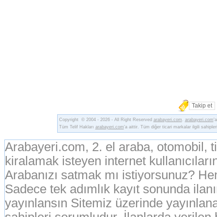
Takip et
Copyright © 2004 - 2026 - All Right Reserved
arabayeri.com
.
arabayeri.com
'
Tüm Telif Hakları
arabayeri.com
'a aittir. Tüm diğer ticari markalar ilgili sahipler
Arabayeri.com, 2. el araba, otomobil, 
kiralamak isteyen internet kullanıcıların
Arabanızı satmak mı istiyorsunuz? Hem
Sadece tek adımlık kayıt sonunda ila
yayınlansın Sitemiz üzerinde yayınlanan