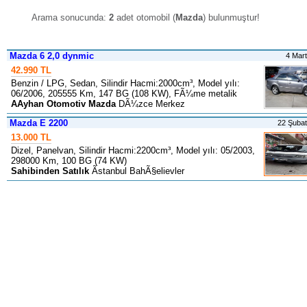
Arama sonucunda:
2
adet otomobil (
Mazda
) bulunmuştur
!
Mazda 6 2,0 dynmic
4 Mar
42.990 TL
Benzin / LPG, Sedan, Silindir Hacmi:2000cm³, Model yılı:
06/2006, 205555 Km, 147 BG (108 KW), FÃ¼me metalik
AAyhan Otomotiv Mazda
DÃ¼zce Merkez
Mazda E 2200
22 Şuba
13.000 TL
Dizel, Panelvan, Silindir Hacmi:2200cm³, Model yılı: 05/2003,
298000 Km, 100 BG (74 KW)
Sahibinden Satılık
Ãstanbul BahÃ§elievler