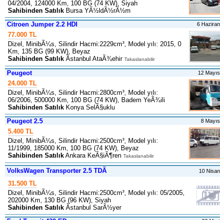
04/2004, 124000 Km, 100 BG (74 KW), Siyah
Sahibinden Satılık
Bursa YÃ½ldÃ½rÃ½m
Citroen Jumper 2.2 HDI
6 Hazira
77.000 TL
Dizel, MinibÃ¼s, Silindir Hacmi:2229cm³, Model yılı: 2015, 0
Km, 135 BG (99 KW), Beyaz
Sahibinden Satılık
Ãstanbul AtaÃ¾ehir
Takaslanabilir
Peugeot
12 Mayı
24.000 TL
Dizel, MinibÃ¼s, Silindir Hacmi:2800cm³, Model yılı:
06/2006, 500000 Km, 100 BG (74 KW), Badem YeÃ¾ili
Sahibinden Satılık
Konya SelÃ§uklu
Peugeot 2.5
8 Mayı
5.400 TL
Dizel, MinibÃ¼s, Silindir Hacmi:2500cm³, Model yılı:
11/1999, 185000 Km, 100 BG (74 KW), Beyaz
Sahibinden Satılık
Ankara KeÃ§iÃ¶ren
Takaslanabilir
VolksWagen Transporter 2.5 TDÃ
10 Nisa
31.500 TL
Dizel, MinibÃ¼s, Silindir Hacmi:2500cm³, Model yılı: 05/2005,
202000 Km, 130 BG (96 KW), Siyah
Sahibinden Satılık
Ãstanbul SarÃ½yer