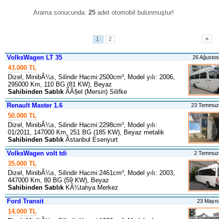
Arama sonucunda:
25
adet otomobil bulunmuştur
!
»
1
2
VolksWagen LT 35
26 Ağusto
43.000 TL
Dizel, MinibÃ¼s, Silindir Hacmi:2500cm³, Model yılı: 2006,
295000 Km, 110 BG (81 KW), Beyaz
Sahibinden Satılık
ÃÃ§el (Mersin) Silifke
Renault Master 1.6
23 Temmuz
50.000 TL
Dizel, MinibÃ¼s, Silindir Hacmi:2298cm³, Model yılı:
01/2011, 147000 Km, 251 BG (185 KW), Beyaz metalik
Sahibinden Satılık
Ãstanbul Esenyurt
VolksWagen volt tdi
2 Temmuz
35.000 TL
Dizel, MinibÃ¼s, Silindir Hacmi:2461cm³, Model yılı: 2003,
447000 Km, 80 BG (59 KW), Beyaz
Sahibinden Satılık
KÃ¼tahya Merkez
Ford Transit
23 Mayı
14.000 TL