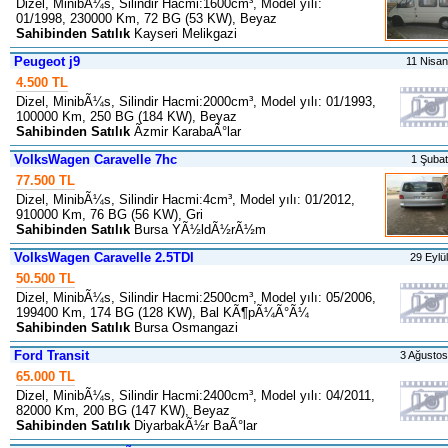
Dizel, MinibÃ¼s, Silindir Hacmi:1600cm³, Model yılı:
01/1998, 230000 Km, 72 BG (53 KW), Beyaz
Sahibinden Satılık
Kayseri Melikgazi
Peugeot j9
11 Nisa
4.500 TL
Dizel, MinibÃ¼s, Silindir Hacmi:2000cm³, Model yılı: 01/1993,
100000 Km, 250 BG (184 KW), Beyaz
Sahibinden Satılık
Ãzmir KarabaÃ°lar
VolksWagen Caravelle 7hc
1 Şuba
77.500 TL
Dizel, MinibÃ¼s, Silindir Hacmi:4cm³, Model yılı: 01/2012,
910000 Km, 76 BG (56 KW), Gri
Sahibinden Satılık
Bursa YÃ½ldÃ½rÃ½m
VolksWagen Caravelle 2.5TDI
29 Eylü
50.500 TL
Dizel, MinibÃ¼s, Silindir Hacmi:2500cm³, Model yılı: 05/2006,
199400 Km, 174 BG (128 KW), Bal KÃ¶pÃ¼Ã°Ã¼
Sahibinden Satılık
Bursa Osmangazi
Ford Transit
3 Ağusto
65.000 TL
Dizel, MinibÃ¼s, Silindir Hacmi:2400cm³, Model yılı: 04/2011,
82000 Km, 200 BG (147 KW), Beyaz
Sahibinden Satılık
DiyarbakÃ½r BaÃ°lar