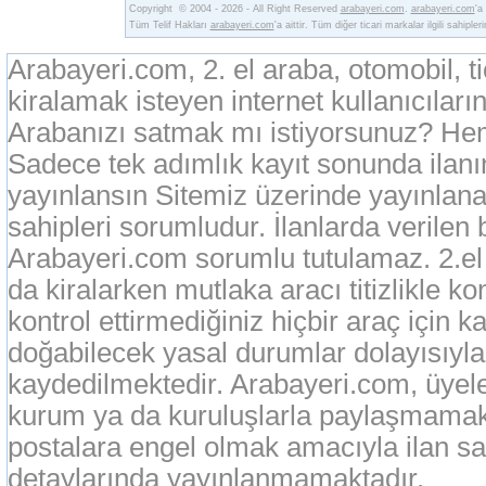
Copyright © 2004 - 2026 - All Right Reserved
arabayeri.com
.
arabayeri.com
'a
Tüm Telif Hakları
arabayeri.com
'a aittir. Tüm diğer ticari markalar ilgili sahipler
Arabayeri.com, 2. el araba, otomobil, t
kiralamak isteyen internet kullanıcıların
Arabanızı satmak mı istiyorsunuz? Heme
Sadece tek adımlık kayıt sonunda ilan
yayınlansın Sitemiz üzerinde yayınlanan
sahipleri sorumludur. İlanlarda verilen 
Arabayeri.com sorumlu tutulamaz. 2.el o
da kiralarken mutlaka aracı titizlikle k
kontrol ettirmediğiniz hiçbir araç için 
doğabilecek yasal durumlar dolayısıyla
kaydedilmektedir. Arabayeri.com, üyeleri
kurum ya da kuruluşlarla paylaşmamak
postalara engel olmak amacıyla ilan sah
detaylarında yayınlanmamaktadır.