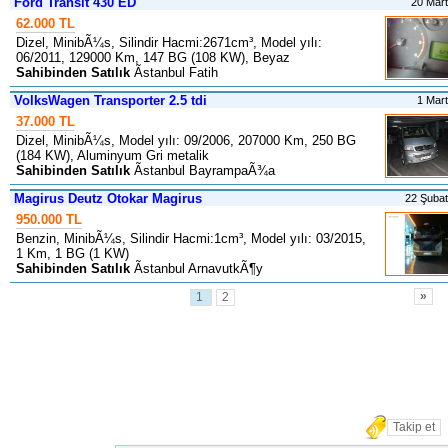
Ford Transit 430 ED
20 Mar
62.000 TL
Dizel, MinibÃ¼s, Silindir Hacmi:2671cm³, Model yılı:
06/2011, 129000 Km, 147 BG (108 KW), Beyaz
Sahibinden Satılık
Ãstanbul Fatih
VolksWagen Transporter 2.5 tdi
1 Mar
37.000 TL
Dizel, MinibÃ¼s, Model yılı: 09/2006, 207000 Km, 250 BG
(184 KW), Aluminyum Gri metalik
Sahibinden Satılık
Ãstanbul BayrampaÃ¾a
Magirus Deutz Otokar Magirus
22 Şuba
950.000 TL
Benzin, MinibÃ¼s, Silindir Hacmi:1cm³, Model yılı: 03/2015,
1 Km, 1 BG (1 KW)
Sahibinden Satılık
Ãstanbul ArnavutkÃ¶y
»
1
2
Takip et