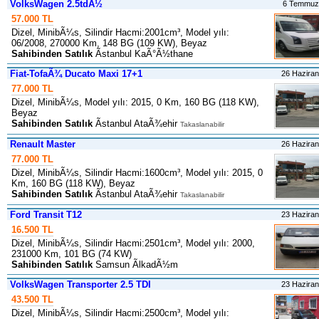
VolksWagen 2.5tdÃ½
6 Temmuz
57.000 TL
Dizel, MinibÃ¼s, Silindir Hacmi:2001cm³, Model yılı:
06/2008, 270000 Km, 148 BG (109 KW), Beyaz
Sahibinden Satılık
Ãstanbul KaÃ°Ã½thane
Fiat-TofaÃ¾ Ducato Maxi 17+1
26 Hazira
77.000 TL
Dizel, MinibÃ¼s, Model yılı: 2015, 0 Km, 160 BG (118 KW),
Beyaz
Sahibinden Satılık
Ãstanbul AtaÃ¾ehir
Takaslanabilir
Renault Master
26 Hazira
77.000 TL
Dizel, MinibÃ¼s, Silindir Hacmi:1600cm³, Model yılı: 2015, 0
Km, 160 BG (118 KW), Beyaz
Sahibinden Satılık
Ãstanbul AtaÃ¾ehir
Takaslanabilir
Ford Transit T12
23 Hazira
16.500 TL
Dizel, MinibÃ¼s, Silindir Hacmi:2501cm³, Model yılı: 2000,
231000 Km, 101 BG (74 KW)
Sahibinden Satılık
Samsun ÃlkadÃ½m
VolksWagen Transporter 2.5 TDI
23 Hazira
43.500 TL
Dizel, MinibÃ¼s, Silindir Hacmi:2500cm³, Model yılı: