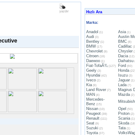
yazdır
Hızlı Ara
Marka:
Anadol
Asia
(1)
(1)
Audi
Austin Mo
(3)
ecutive
Bentley
BMC
(1)
(8)
BMW
Cadillac
(17)
(1
Chevrolet
Chrysler
(9)
(
Citroen
Dacia
(18)
(12)
Daewoo
Daihatsu
(1)
(
Fiat-TofaÃ¾
Ford
(127)
(60)
Geely
Honda
(3)
(22
Hyundai
Isuzu
(42)
(3)
Iveco
Jaguar
(2)
(1)
Kia
Lada
(9)
(7)
Land Rover
Magirus 
(7)
MAN
Mazda
(4)
(2)
Mercedes-
Mitsubish
Benz
(15)
Nissan
Opel
(10)
(50)
Peugeot
Proton
(39)
(2)
Renault
Scania
(111)
(1)
Seat
Skoda
(9)
(18
Suzuki
Tata
(2)
(1)
Toyota
VolksWa
(37)