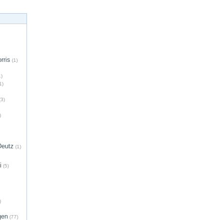
rris
(1)
)
1)
3)
)
Deutz
(1)
i
(5)
)
gen
(77)