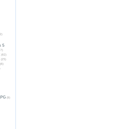
2)
k 5
7)
t
(62)
(25)
(6)
)
 LPG
(9)