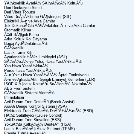
YÃ¼kseklik AyarlÃ½ SÃ¼rÃ¼cÃ¼ KoltuÃ°u
Deri Direksiyon Simidi
Deri Vites Topuzu
Vites DeÃ°iÃ¾tirme GÃ¶stergesi (SIL)
Elektrikli Ã–n ve Arka Camlar
Tek DokunuÃ¾la AÃ§Ã½labilen Ã–n ve Arka Camlar
Otomatik Klima
Ã‡ift BÃ¶lgeli Klima
Arka Koltuk Kol Dayama
Bagaj AydÃ½nlatmasÃ½
GÃ¼venlik:
Lastik Tamir Kiti
Ayarlanabilir HÃ½z Limitleyici (ASL)
SÃ¼rÃ¼cÃ¼ ve Yolcu Hava YastÃ½klarÃ½
Yan Hava YastÃ½klarÃ½
Perde Hava YastÃ½klarÃ½
Ã–n Yolcu Hava YastÃ½Ã°Ã½ Ãptal Fonksiyonu
Ã–n ve Arkada Aktif Gergili Emniyet Kemerleri (ELR)
ISOFIX Ã‡ocuk KoltuÃ°u BaÃ°lantÃ½ NoktalarÃ½
ABS Fren Sistemi
GÃ¼venlik Sistemi AlarmÃ½
Immobiliser
Acil Durum Fren DesteÃ°i (Break Assist)
AraÃ§ Denge Kontrol Sistemi (VSA)
Elektronik Fren GÃ¼cÃ¼ DaÃ°Ã½tÃ½mÃ½ (EBD)
HÃ½z Sabitleyici (Cruise Control)
Acil Durum Fren Sinyalleri (ESS)
YokuÃ¾ta KalkÃ½Ã¾ DesteÃ°i (HSA)
Lastik BasÃ½nÃ§ Ãkaz Sistemi (TPMS)
Frende Tutma Ã–zelliÃ°i