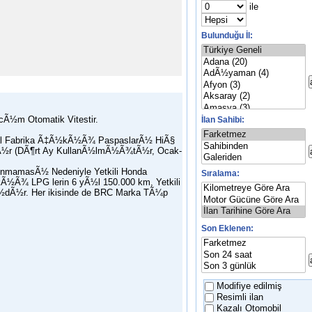
ile
Bulunduğu İl:
Ã½m Otomatik Vitestir.
İlan Sahibi:
inal Fabrika Ã‡Ã½kÃ½Ã¾ PaspaslarÃ½ HiÃ§
½r (DÃ¶rt Ay KullanÃ½lmÃ½Ã¾tÃ½r, Ocak-
nmamasÃ½ Nedeniyle Yetkili Honda
Sıralama:
½Ã¾ LPG lerin 6 yÃ½l 150.000 km, Yetkili
½dÃ½r. Her ikisinde de BRC Marka TÃ¼p
Son Eklenen:
Modifiye edilmiş
Resimli ilan
Kazalı Otomobil