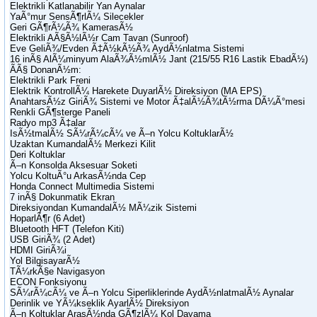
Elektrikli Katlanabilir Yan Aynalar
YaÃ°mur SensÃ¶rlÃ¼ Silecekler
Geri GÃ¶rÃ¼Ã¾ KamerasÃ½
Elektrikli AÃ§Ã½lÃ½r Cam Tavan (Sunroof)
Eve GeliÃ¾/Evden Ã‡Ã½kÃ½Ã¾ AydÃ½nlatma Sistemi
16 inÃ§ AlÃ¼minyum AlaÃ¾Ã½mlÃ½ Jant (215/55 R16 Lastik EbadÃ½)
ÃÃ§ DonanÃ½m:
Elektrikli Park Freni
Elektrik KontrollÃ¼ Harekete DuyarlÃ½ Direksiyon (MA EPS)
AnahtarsÃ½z GiriÃ¾ Sistemi ve Motor Ã‡alÃ½Ã¾tÃ½rma DÃ¼Ã°mesi
Renkli GÃ¶sterge Paneli
Radyo mp3 Ã‡alar
IsÃ½tmalÃ½ SÃ¼rÃ¼cÃ¼ ve Ã–n Yolcu KoltuklarÃ½
Uzaktan KumandalÃ½ Merkezi Kilit
Deri Koltuklar
Ã–n Konsolda Aksesuar Soketi
Yolcu KoltuÃ°u ArkasÃ½nda Cep
Honda Connect Multimedia Sistemi
7 inÃ§ Dokunmatik Ekran
Direksiyondan KumandalÃ½ MÃ¼zik Sistemi
HoparlÃ¶r (6 Adet)
Bluetooth HFT (Telefon Kiti)
USB GiriÃ¾ (2 Adet)
HDMI GiriÃ¾i
Yol BilgisayarÃ½
TÃ¼rkÃ§e Navigasyon
ECON Fonksiyonu
SÃ¼rÃ¼cÃ¼ ve Ã–n Yolcu Siperliklerinde AydÃ½nlatmalÃ½ Aynalar
Derinlik ve YÃ¼kseklik AyarlÃ½ Direksiyon
Ã–n Koltuklar ArasÃ½nda GÃ¶zlÃ¼ Kol Dayama