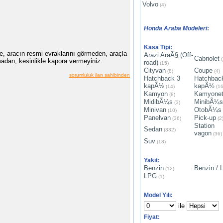
Volvo
(4)
Honda Araba Modeleri
:
Kasa Tipi:
e, aracın resmi evraklarını görmeden, araçla
Arazi AraÃ§ (Off-
Cabriolet
(
dan, kesinlikle kapora vermeyiniz.
road)
(15)
Cityvan
Coupe
(8)
(4)
sorumluluk ilan sahibinden
Hatchback 3
Hatchbac
kapÃ½
kapÃ½
(14)
(16
Kamyon
Kamyone
(8)
MidibÃ¼s
MinibÃ¼s
(3)
Minivan
OtobÃ¼s
(10)
Panelvan
Pick-up
(36)
(2
Station
Sedan
(332)
vagon
(36)
Suv
(18)
Yakıt:
Benzin
Benzin /
(12)
LPG
(1)
Model Yılı:
ile
Fiyat: