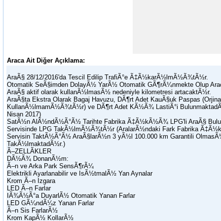
Araca Ait Diğer Açıklama:
AraÃ§ 28/12/2016'da Tescil Edilip TrafiÃ°e Ã‡Ã½karÃ½lmÃ½Ã¾tÃ½r.
Otomatik SeÃ§imden DolayÃ½ YarÃ½ Otomatik GÃ¶rÃ¼nmekte Olup Arac
AraÃ§ aktif olarak kullanÃ½lmasÃ½ nedeniyle kilometresi artacaktÃ½r.
AraÃ§ta Ekstra Olarak Bagaj Havuzu, DÃ¶rt Adet KauÃ§uk Paspas (Orj
KullanÃ½lmamÃ½Ã¾tÃ½r) ve DÃ¶rt Adet KÃ½Ã¾ LastiÃ°i BulunmaktadÃ
Nisan 2017)
SatÃ½n AlÃ½ndÃ½Ã°Ã½ Tarihte Fabrika Ã‡Ã½kÃ½Ã¾ LPG'li AraÃ§ Bulu
Servisinde LPG TakÃ½lmÃ½Ã¾tÃ½r (AralarÃ½ndaki Fark Fabrika Ã‡Ã½kÃ
Servisin TaktÃ½Ã°Ã½ AraÃ§larÃ½n 3 yÃ½l 100.000 km Garantili OlmasÃ
TakÃ½lmaktadÃ½r.)
Ã–ZELLÃKLER
DÃ½Ã¾ DonanÃ½m:
Ã–n ve Arka Park SensÃ¶rÃ¼
Elektrikli Ayarlanabilir ve IsÃ½tmalÃ½ Yan Aynalar
Krom Ã–n Izgara
LED Ã–n Farlar
IÃ¾Ã½Ã°a DuyarlÃ½ Otomatik Yanan Farlar
LED GÃ¼ndÃ¼z Yanan Farlar
Ã–n Sis FarlarÃ½
Krom KapÃ½ KollarÃ½