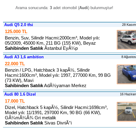
Arama sonucunda:
3
adet otomobil (
Audi
) bulunmuştur
!
Audi Q5 2.0 tfsi
28 Kası
125.000 TL
Benzin, Suv, Silindir Hacmi:2000cm³, Model yılı:
05/2009, 45000 Km, 211 BG (155 KW), Beyaz
Sahibinden Satılık
Ãstanbul EyÃ¼p
Audi A3 1,6 ambition
8 Ağusto
22.000 TL
Benzin / LPG, Hatchback 3 kapÃ½, Silindir
Hacmi:1600cm³, Model yılı: 1997, 277000 Km, 99 BG
(73 KW), Mavi
Sahibinden Satılık
AdÃ½yaman Merkez
Audi 80 1.6 Dizel
16 Hazira
17.000 TL
Dizel, Hatchback 5 kapÃ½, Silindir Hacmi:1698cm³,
Model yılı: 11/1991, 297000 Km, 90 BG (66 KW),
GÃ¼mÃ¼Ã¾ Gri metalik
Sahibinden Satılık
Sivas DivriÃ°i