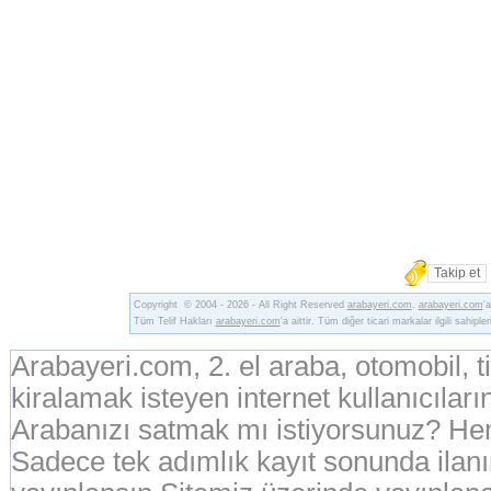
Takip et
Copyright © 2004 - 2026 - All Right Reserved
arabayeri.com
.
arabayeri.com
'
Tüm Telif Hakları
arabayeri.com
'a aittir. Tüm diğer ticari markalar ilgili sahipler
Arabayeri.com, 2. el araba, otomobil, 
kiralamak isteyen internet kullanıcıların
Arabanızı satmak mı istiyorsunuz? Hem
Sadece tek adımlık kayıt sonunda ila