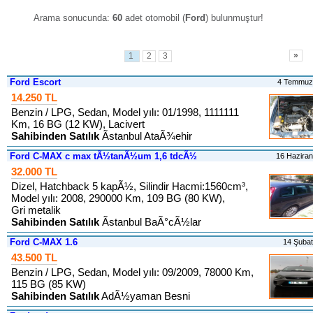
Arama sonucunda:
60
adet otomobil (
Ford
) bulunmuştur
!
»
1
2
3
Ford Escort
4 Temmuz
14.250 TL
Benzin / LPG, Sedan, Model yılı: 01/1998, 1111111
Km, 16 BG (12 KW), Lacivert
Sahibinden Satılık
Ãstanbul AtaÃ¾ehir
Ford C-MAX c max tÃ½tanÃ½um 1,6 tdcÃ½
16 Hazira
32.000 TL
Dizel, Hatchback 5 kapÃ½, Silindir Hacmi:1560cm³,
Model yılı: 2008, 290000 Km, 109 BG (80 KW),
Gri metalik
Sahibinden Satılık
Ãstanbul BaÃ°cÃ½lar
Ford C-MAX 1.6
14 Şuba
43.500 TL
Benzin / LPG, Sedan, Model yılı: 09/2009, 78000 Km,
115 BG (85 KW)
Sahibinden Satılık
AdÃ½yaman Besni