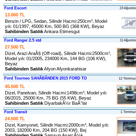
Ford Escort
23 Ağusto
13.000 TL
Benzin / LPG, Sedan, Silindir Hacmi:250cm³, Model
yılı: 01/1997, 45000 Km, 500 BG (368 KW), Beyaz
Sahibinden Satılık
Ankara Etimesgut
Ford Ranger 2.5 std
11 Ağusto
27.500 TL
Dizel, Arazi AraÃ§ (Off-road), Silindir Hacmi:2500cm³,
Model yılı: 01/2005, 234000 Km, 144 BG (106 KW),
Beyaz
Sahibinden Satılık
Afyon Afyonkarahisar
Ford Tourneo SAHÃBÃNDEN 2015 FORD TO
12 Temmuz
45.500 TL
Dizel, Panelvan, Silindir Hacmi:1498cm³, Model yılı:
06/2015, 25000 Km, 75 BG (55 KW), Beyaz
Sahibinden Satılık
DiyarbakÃ½r BaÃ°lar
Ford Transit
1 Temmuz
24.500 TL
Dizel, Kamyonet, Silindir Hacmi:2000cm³, Model yılı:
2003, 182000 Km, 204 BG (150 KW), Bej
Sahibinden Satılık
Samsun AsarcÃ½k