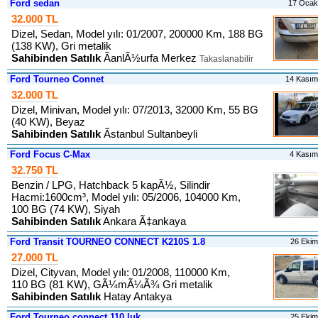
Ford sedan
17 Ocak
32.000 TL
Dizel, Sedan, Model yılı: 01/2007, 200000 Km, 188 BG
(138 KW), Gri metalik
Sahibinden Satılık
ÃanlÃ½urfa Merkez
Takaslanabilir
Ford Tourneo Connet
14 Kası
32.000 TL
Dizel, Minivan, Model yılı: 07/2013, 32000 Km, 55 BG
(40 KW), Beyaz
Sahibinden Satılık
Ãstanbul Sultanbeyli
Ford Focus C-Max
4 Kası
32.750 TL
Benzin / LPG, Hatchback 5 kapÃ½, Silindir
Hacmi:1600cm³, Model yılı: 05/2006, 104000 Km,
100 BG (74 KW), Siyah
Sahibinden Satılık
Ankara Ã‡ankaya
Ford Transit TOURNEO CONNECT K210S 1.8
26 Eki
27.000 TL
Dizel, Cityvan, Model yılı: 01/2008, 110000 Km,
110 BG (81 KW), GÃ¼mÃ¼Ã¾ Gri metalik
Sahibinden Satılık
Hatay Antakya
Ford Tourneo connect 110 luk
25 Eki