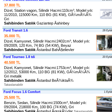
37.800 TL
Dizel, Station vagon, Silindir Hacmi:110cm³, Model yılı:
11/2010, 115000 Km, 110 BG (81 KW), GÃ¼mÃ¼Ã¾
Gri
Sahibinden Satılık
Gaziantep Ãahinbey
Ford Transit 1.6
28 Eylü
35.000 TL
Dizel, Kamyonet, Silindir Hacmi:2402cm³, Model yılı:
09/2009, 120 Km, 74 BG (54 KW), Beyaz
Sahibinden Satılık
Ãstanbul BahÃ§elievler
Ford Tourneo 1.8 tdi
20 Eylü
40.500 TL
Dizel, Kamyonet, Silindir Hacmi:1753cm³, Model yılı:
12/2012, 53000 Km, 110 BG (81 KW), GÃ¼mÃ¼Ã¾
Gri metalik
Sahibinden Satılık
Ãstanbul BeÃ¾iktaÃ¾
Takaslanabilir
Ford Focus 1.6 Comfort
1 Eylü
25.500 TL
Benzin, Sedan, Silindir Hacmi:1500cm³, Model yılı:
09/2004, 218000 Km, 100 BG (74 KW), Gri
Sahibinden Satılık
Ãstanbul ÃœskÃ¼dar
Takaslanabilir