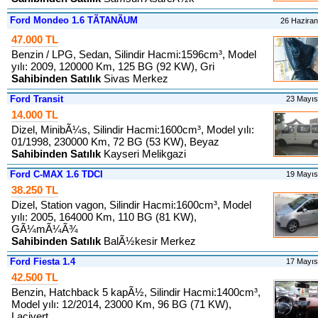
Ford Mondeo 1.6 TÃTANÃUM
26 Hazira
47.000 TL
Benzin / LPG, Sedan, Silindir Hacmi:1596cm³, Model
yılı: 2009, 120000 Km, 125 BG (92 KW), Gri
Sahibinden Satılık
Sivas Merkez
Ford Transit
23 Mayı
14.000 TL
Dizel, MinibÃ¼s, Silindir Hacmi:1600cm³, Model yılı:
01/1998, 230000 Km, 72 BG (53 KW), Beyaz
Sahibinden Satılık
Kayseri Melikgazi
Ford C-MAX 1.6 TDCI
19 Mayı
38.250 TL
Dizel, Station vagon, Silindir Hacmi:1600cm³, Model
yılı: 2005, 164000 Km, 110 BG (81 KW),
GÃ¼mÃ¼Ã¾
Sahibinden Satılık
BalÃ½kesir Merkez
Ford Fiesta 1.4
17 Mayı
42.500 TL
Benzin, Hatchback 5 kapÃ½, Silindir Hacmi:1400cm³,
Model yılı: 12/2014, 23000 Km, 96 BG (71 KW),
Lacivert