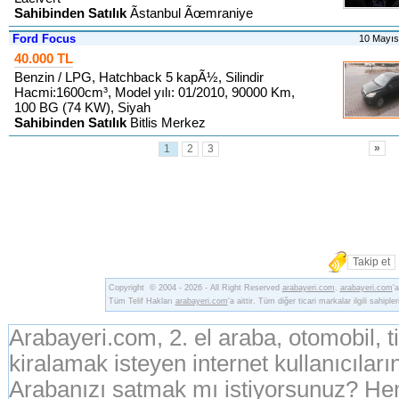
Sahibinden Satılık
Ãstanbul Ãœmraniye
Ford Focus
10 Mayı
40.000 TL
Benzin / LPG, Hatchback 5 kapÃ½, Silindir
Hacmi:1600cm³, Model yılı: 01/2010, 90000 Km,
100 BG (74 KW), Siyah
Sahibinden Satılık
Bitlis Merkez
»
1
2
3
Takip et
Copyright © 2004 - 2026 - All Right Reserved
arabayeri.com
.
arabayeri.com
'
Tüm Telif Hakları
arabayeri.com
'a aittir. Tüm diğer ticari markalar ilgili sahipler
Arabayeri.com, 2. el araba, otomobil, 
kiralamak isteyen internet kullanıcıların
Arabanızı satmak mı istiyorsunuz? Hem