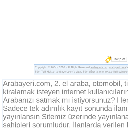
Takip et
Copyright © 2004 - 2026 - All Right Reserved
arabayeri.com
.
arabayeri.com
'
Tüm Telif Hakları
arabayeri.com
'a aittir. Tüm diğer ticari markalar ilgili sahipler
Arabayeri.com, 2. el araba, otomobil, 
kiralamak isteyen internet kullanıcıların
Arabanızı satmak mı istiyorsunuz? Hem
Sadece tek adımlık kayıt sonunda ila
yayınlansın Sitemiz üzerinde yayınlanan
sahipleri sorumludur. İlanlarda verilen