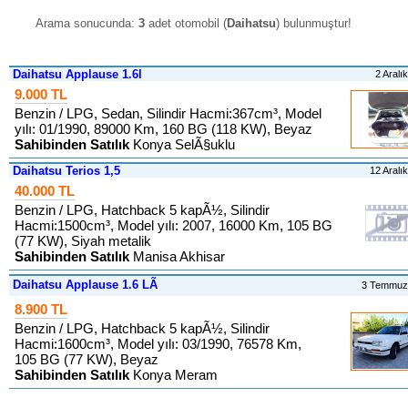
Arama sonucunda:
3
adet otomobil (
Daihatsu
) bulunmuştur
!
Daihatsu Applause 1.6l
2 Aralı
9.000 TL
Benzin / LPG, Sedan, Silindir Hacmi:367cm³, Model
yılı: 01/1990, 89000 Km, 160 BG (118 KW), Beyaz
Sahibinden Satılık
Konya SelÃ§uklu
Daihatsu Terios 1,5
12 Aralı
40.000 TL
Benzin / LPG, Hatchback 5 kapÃ½, Silindir
Hacmi:1500cm³, Model yılı: 2007, 16000 Km, 105 BG
(77 KW), Siyah metalik
Sahibinden Satılık
Manisa Akhisar
Daihatsu Applause 1.6 LÃ
3 Temmuz
8.900 TL
Benzin / LPG, Hatchback 5 kapÃ½, Silindir
Hacmi:1600cm³, Model yılı: 03/1990, 76578 Km,
105 BG (77 KW), Beyaz
Sahibinden Satılık
Konya Meram