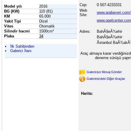
Cep:
0 507-4233331
Model yılı
2016
Web
BG (KW)
110 (81)
www.arabayeri.com/
Site:
KM
65.000
www.opelcenter.co
Yakıt Tipi
Dizel
Vites
Otomatik
Silindir hacmi
1500cm³
Adres:
BahÃ§eÃ¾ehir
Plaka
34
BahÃ§eÃ¾ehir
Ãstanbul BaÃ¾akÃ
İlk Sahibinden
Galerici İlanı
Araç almaya karar verdiğinizd
deneme sürüşü yapma
Galericiye Mesaj Gönder
Galerimizdeki Diğer Araçlar
Harita: