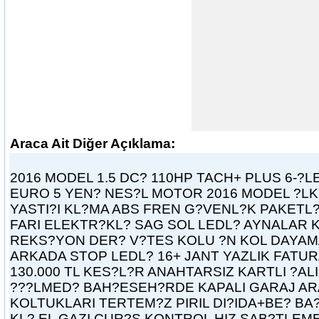
Araca Ait Diğer Açıklama:
2016 MODEL 1.5 DC? 110HP TACH+ PLUS 6-?
EURO 5 YEN? NES?L MOTOR 2016 MODEL ?L
YASTI?I KL?MA ABS FREN G?VENL?K PAKETL?
FARI ELEKTR?KL? SAG SOL LEDL? AYNALAR K
REKS?YON DER? V?TES KOLU ?N KOL DAYAMA
ARKADA STOP LEDL? 16+ JANT YAZLIK FATURA
130.000 TL KES?L?R ANAHTARSIZ KARTLI ?A
???LMED? BAH?ESEH?RDE KAPALI GARAJ ARAB
KOLTUKLARI TERTEM?Z PIRIL DI?IDA+BE? BA
KL? EL GAZI CUR?S KONTROL HIZ SAB?TLEM