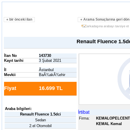
« bir önceki ilan
« Arama Sonuçlarına geri dö
arkadaşına arabayı tavsiye et
Renault Fluence 1.5d
İlan No
143730
Kayıt tarihi
3 Şubat 2021
İl
Ãstanbul
Mevkii
BaÃ¾akÃ¾ehir
Fiyat
16.699 TL
Araba bilgileri:
İrtibat
Renault Fluence 1.5dci
Firma:
KEMALOPELCENT
Sedan
KEMAL Kemal
2.el Otomobil