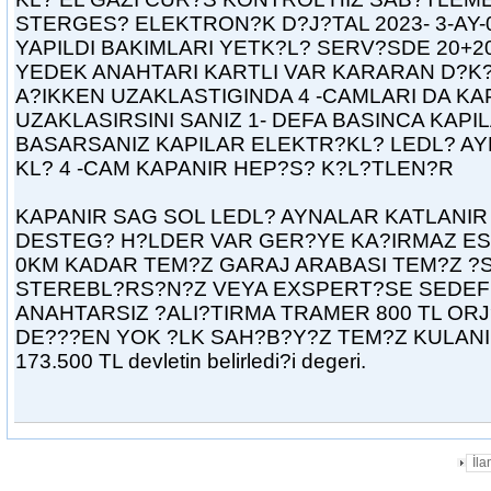
STERGES? ELEKTRON?K D?J?TAL 2023- 3-AY
YAPILDI BAKIMLARI YETK?L? SERV?SDE 20+2
YEDEK ANAHTARI KARTLI VAR KARARAN D?K?
A?IKKEN UZAKLASTIGINDA 4 -CAMLARI DA KAP
UZAKLASIRSINI SANIZ 1- DEFA BASINCA KAPI
BASARSANIZ KAPILAR ELEKTR?KL? LEDL? A
KL? 4 -CAM KAPANIR HEP?S? K?L?TLEN?R
KAPANIR SAG SOL LEDL? AYNALAR KATLANIR 
DESTEG? H?LDER VAR GER?YE KA?IRMAZ ESP
0KM KADAR TEM?Z GARAJ ARABASI TEM?Z ?
STEREBL?RS?N?Z VEYA EXSPERT?SE SEDEFL
ANAHTARSIZ ?ALI?TIRMA TRAMER 800 TL ORJ
DE???EN YOK ?LK SAH?B?Y?Z TEM?Z KULANI
173.500 TL devletin belirledi?i degeri.
İl