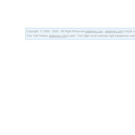
Copyright © 2004 - 2026 - All Right Reserved
arabayeri.com
.
arabayeri.com
'a hiçbir
Tüm Telif Hakları
arabayeri.com
'a aittir. Tüm diğer ticari markalar ilgili sahiplerinin malı