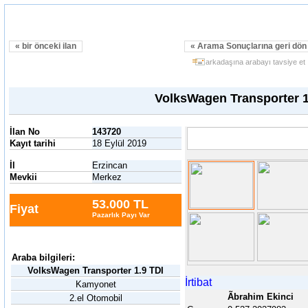
« bir önceki ilan
« Arama Sonuçlarına geri dö
arkadaşına arabayı tavsiye et
VolksWagen Transporter 1
İlan No
143720
Kayıt tarihi
18 Eylül 2019
İl
Erzincan
Mevkii
Merkez
53.000 TL
Fiyat
Pazarlık Payı Var
Araba bilgileri:
VolksWagen Transporter 1.9 TDI
İrtibat
Kamyonet
Ãbrahim Ekinci
2.el Otomobil