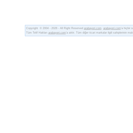
Copyright © 2004 - 2026 - All Right Reserved
arabayeri.com
.
arabayeri.com
'a hiçbir
Tüm Telif Hakları
arabayeri.com
'a aittir. Tüm diğer ticari markalar ilgili sahiplerinin malı