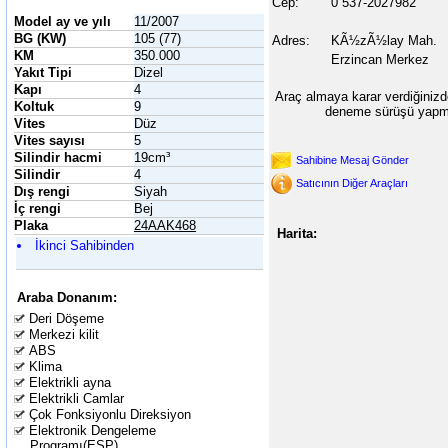
Cep:
0 537-2027982
Model ay ve yılı
11/2007
BG (KW)
105 (77)
Adres:
KÃ½zÃ½lay Mah.
KM
350.000
Erzincan Merkez
Yakıt Tipi
Dizel
Kapı
4
Araç almaya karar verdiğinizd
Koltuk
9
deneme sürüşü yapma
Vites
Düz
Vites sayısı
5
Silindir hacmi
19cm³
Sahibine Mesaj Gönder
Silindir
4
Satıcının Diğer Araçları
Dış rengi
Siyah
İç rengi
Bej
Plaka
24AAK468
Harita:
İkinci Sahibinden
Araba Donanım:
Deri Döşeme
Merkezi kilit
ABS
Klima
Elektrikli ayna
Elektrikli Camlar
Çok Fonksiyonlu Direksiyon
Elektronik Dengeleme
Programı(ESP)