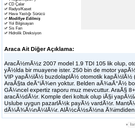
CD Çalar
Radyo/Kaset
Hava Yastığı Sürücü
Modifiye Edilmiş
Yol Bilgisayarı
Sis Farı
Hidrolik Direksiyon
Araca Ait Diğer Açıklama:
AracÃ½mÃ½z 2007 model 1.9 TDI 105 lik olup, oto
yÃ½lda bir muayene ister. 250 bin de motor y
VIP yapÃ½lÃ½ buzdolaplÃ½ otomotik kapÃ½lÃ
AraÃ§ta deÃ°iÃ¾en yoktur. Belden aÃ¾aÃ°Ã½ boy
GÃ¼ncel expertiz raporu muz mevcuttur. AraÃ§ 8+1
aracÃ½dÃ½r. Komple deri koltuk olup iÃ§i yapÃ½
Uslube uygun pazarlÃ½k payÃ½ vardÃ½r. MantÃ
dÃ¼Ã¾Ã¼nÃ¼lÃ¼r. AlÃ½cÃ½sÃ½na Ã¾imdiden h
İl