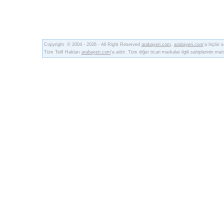
Copyright © 2004 - 2026 - All Right Reserved
arabayeri.com
.
arabayeri.com
'a hiçbir
Tüm Telif Hakları
arabayeri.com
'a aittir. Tüm diğer ticari markalar ilgili sahiplerinin malı