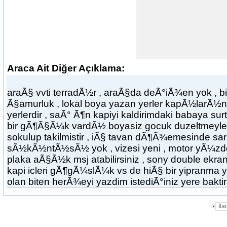
Araca Ait Diğer Açıklama:
araÃ§ vvti terradÃ½r , araÃ§da deÃ°iÃ¾en yok , b
Ã§amurluk , lokal boya yazan yerler kapÃ½larÃ½
yerlerdir , saÃ° Ã¶n kapiyi kaldirimdaki babaya
bir gÃ¶Ã§Ã¼k vardÃ½ boyasiz gocuk duzeltmeyle 
sokulup takilmistir , iÃ§ tavan dÃ¶Ã¾emesinde sa
sÃ½kÃ½ntÃ½sÃ½ yok , vizesi yeni , motor yÃ¼zd
plaka aÃ§Ã½k msj atabilirsiniz , sony double ekra
kapi icleri gÃ¶gÃ¼slÃ¼k vs de hiÃ§ bir yipranma yok
olan biten herÃ¾eyi yazdim istediÃ°iniz yere baktira
İl