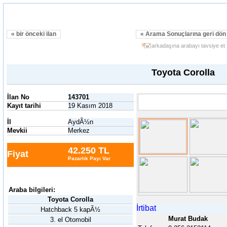
« bir önceki ilan
« Arama Sonuçlarına geri dö
arkadaşına arabayı tavsiye et
Toyota Corolla
İlan No
143701
Kayıt tarihi
19 Kasım 2018
İl
AydÃ½n
Mevkii
Merkez
42.250 TL
Fiyat
Pazarlık Payı Var
Araba bilgileri:
Toyota Corolla
İrtibat
Hatchback 5 kapÃ½
Murat Budak
3. el Otomobil