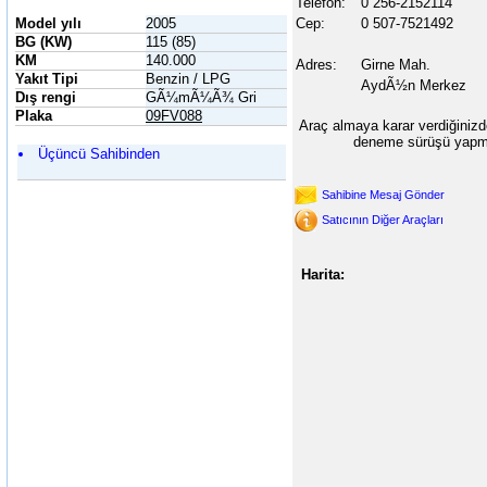
Telefon:
0 256-2152114
Model yılı
2005
Cep:
0 507-7521492
BG (KW)
115 (85)
KM
140.000
Adres:
Girne Mah.
Yakıt Tipi
Benzin / LPG
AydÃ½n Merkez
Dış rengi
GÃ¼mÃ¼Ã¾ Gri
Plaka
09FV088
Araç almaya karar verdiğinizd
deneme sürüşü yapma
Üçüncü Sahibinden
Sahibine Mesaj Gönder
Satıcının Diğer Araçları
Harita: