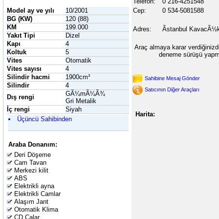
Telefon:
0 216-4251548
Model ay ve yılı
10/2001
Cep:
0 534-5081588
BG (KW)
120 (88)
KM
199.000
Adres:
Ãstanbul KavacÃ½
Yakıt Tipi
Dizel
Kapı
4
Araç almaya karar verdiğinizd
Koltuk
5
deneme sürüşü yapma
Vites
Otomatik
Vites sayısı
4
Silindir hacmi
1900cm³
Sahibine Mesaj Gönder
Silindir
4
Satıcının Diğer Araçları
GÃ¼mÃ¼Ã¾
Dış rengi
Gri Metalik
İç rengi
Siyah
Harita:
Üçüncü Sahibinden
Araba Donanım:
Deri Döşeme
Cam Tavan
Merkezi kilit
ABS
Elektrikli ayna
Elektrikli Camlar
Alaşım Jant
Otomatik Klima
CD Çalar