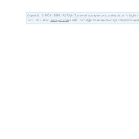
Copyright © 2004 - 2026 - All Right Reserved
arabayeri.com
.
arabayeri.com
'a hiçbir
Tüm Telif Hakları
arabayeri.com
'a aittir. Tüm diğer ticari markalar ilgili sahiplerinin malı