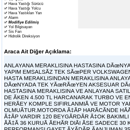
Hava Yastığı Sürücü
Hava Yastığı Yolcu
Hava Yastıkları Yan
Alarm
Modifiye Edilmiş
Yol Bilgisayarı
Sis Farı
Hidrolik Direksiyon
Araca Ait Diğer Açıklama:
ANLAYANA MERAKLISINA HASTASINA DÃœNYA
YAPIM EMSALSÃZ TEK SÃœPER VOLKSWAGE
HASTA MERAKLISINDAN MERAKLISINA ANLAY
DÃœNYADA TEK YÃœRÃœYEN AKSESUAR DÃ
HASTASINA MERAKLISINA VE ANLAYANA SATIL
DE ÃKEN 4.500 TL HARCANARAK TURBO VE 
HERÃEY KOMPLE SIFIRLANMIÃ VE MOTOR YAP
OLMUÃTUR.MOTORDA Ã‡ÃP HARÃCÃNDE HÃ
Ã‡ÃP VARDIR 120 BEYGÃRDÃR Ã‡OK BAKIMLI
ÃÃ‡Ã 36 KURUÃ ÃEHÃR DIÃI ÃSE SADECE 
PERFORMANSI GAYET ÃYÃDÃR.ÃANJUMAN 35