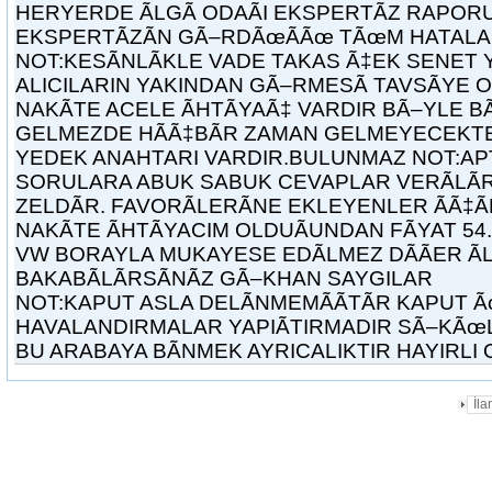
HERYERDE ÃLGÃ ODAÃI EKSPERTÃZ RAPOR
EKSPERTÃZÃN GÃ–RDÃœÃÃœ TÃœM HATALAR
NOT:KESÃNLÃKLE VADE TAKAS Ã‡EK SENET 
ALICILARIN YAKINDAN GÃ–RMESÃ TAVSÃYE O
NAKÃTE ACELE ÃHTÃYAÃ‡ VARDIR BÃ–YLE B
GELMEZDE HÃÃ‡BÃR ZAMAN GELMEYECEKTE OR
YEDEK ANAHTARI VARDIR.BULUNMAZ NOT:AP
SORULARA ABUK SABUK CEVAPLAR VERÃLÃR
ZELDÃR. FAVORÃLERÃNE EKLEYENLER ÃÃ‡Ã
NAKÃTE ÃHTÃYACIM OLDUÃUNDAN FÃYAT 54.
VW BORAYLA MUKAYESE EDÃLMEZ DÃÃER Ã
BAKABÃLÃRSÃNÃZ GÃ–KHAN SAYGILAR
NOT:KAPUT ASLA DELÃNMEMÃÃTÃR KAPUT
HAVALANDIRMALAR YAPIÃTIRMADIR SÃ–KÃœL
BU ARABAYA BÃNMEK AYRICALIKTIR HAYIRLI
İl