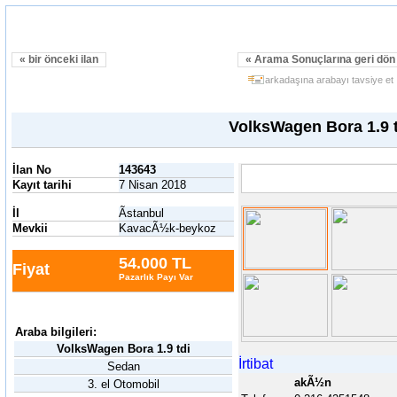
« bir önceki ilan
« Arama Sonuçlarına geri dö
arkadaşına arabayı tavsiye et
VolksWagen Bora 1.9 t
İlan No
143643
Kayıt tarihi
7 Nisan 2018
İl
Ãstanbul
Mevkii
KavacÃ½k-beykoz
54.000 TL
Fiyat
Pazarlık Payı Var
Araba bilgileri:
VolksWagen Bora 1.9 tdi
İrtibat
Sedan
akÃ½n
3. el Otomobil