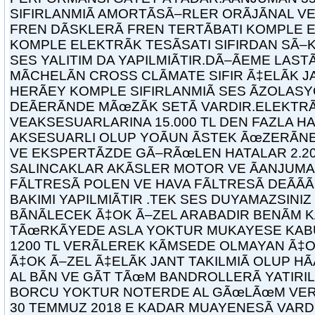
SIFIRLANMIÃ AMORTÃSÃ–RLER ORÃJÃNAL 
FREN DÃSKLERÃ FREN TERTÃBATI KOMPLE
KOMPLE ELEKTRÃK TESÃSATI SIFIRDAN SÃ–
SES YALITIM DA YAPILMIÃTIR.DÃ–ÃEME LASTÃ
MÃCHELÃN CROSS CLÃMATE SIFIR Ã‡ELÃK 
HERÃEY KOMPLE SIFIRLANMIÃ SES ÃZOLASYO
DEÃERÃNDE MÃœZÃK SETÃ VARDIR.ELEKTRÃ
VEAKSESUARLARINA 15.000 TL DEN FAZLA H
AKSESUARLI OLUP YOÃUN ÃSTEK ÃœZERÃN
VE EKSPERTÃZDE GÃ–RÃœLEN HATALAR 2.20
SALINCAKLAR AKÃSLER MOTOR VE ÃANJUMAN
FÃLTRESÃ POLEN VE HAVA FÃLTRESÃ DEÃÃ
BAKIMI YAPILMIÃTIR .TEK SES DUYAMAZSINIZ
BÃNÃLECEK Ã‡OK Ã–ZEL ARABADIR BENÃM 
TÃœRKÃYEDE ASLA YOKTUR MUKAYESE KAB
1200 TL VERÃLEREK KÃMSEDE OLMAYAN Ã‡O
Ã‡OK Ã–ZEL Ã‡ELÃK JANT TAKILMIÃ OLUP HÃ
AL BÃN VE GÃT TÃœM BANDROLLERÃ YATIRIL
BORCU YOKTUR NOTERDE AL GÃœLÃœM VE
30 TEMMUZ 2018 E KADAR MUAYENESÃ VARD