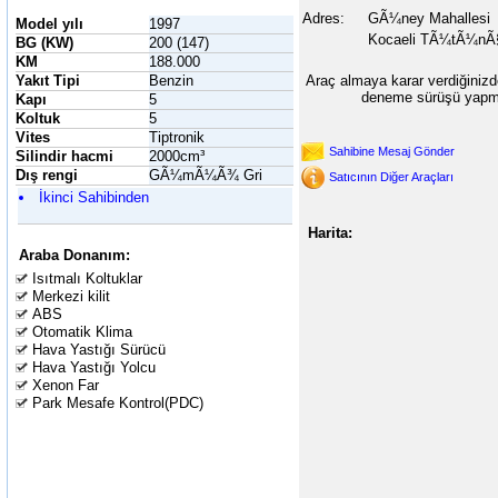
Adres:
GÃ¼ney Mahallesi
Model yılı
1997
Kocaeli TÃ¼tÃ¼nÃ§i
BG (KW)
200 (147)
KM
188.000
Yakıt Tipi
Benzin
Araç almaya karar verdiğinizd
deneme sürüşü yapma
Kapı
5
Koltuk
5
Vites
Tiptronik
Sahibine Mesaj Gönder
Silindir hacmi
2000cm³
Dış rengi
GÃ¼mÃ¼Ã¾ Gri
Satıcının Diğer Araçları
İkinci Sahibinden
Harita:
Araba Donanım:
Isıtmalı Koltuklar
Merkezi kilit
ABS
Otomatik Klima
Hava Yastığı Sürücü
Hava Yastığı Yolcu
Xenon Far
Park Mesafe Kontrol(PDC)