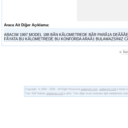
Araca Ait Diğer Açıklama:
ARACIM 1997 MODEL 188 BÃN KÃLOMETREDE BÃR PARÃ‡A DEÃÃ
FÃYATA BU KÃLOMETREDE BU KONFORDA ARAÃ‡ BULAMAZSINIZ CÃ
İl
Copyright © 2004 - 2026 - All Right Reserved
arabayeri.com
.
arabayeri.com
'a hiçbir
Tüm Telif Hakları
arabayeri.com
'a aittir. Tüm diğer ticari markalar ilgili sahiplerinin malı