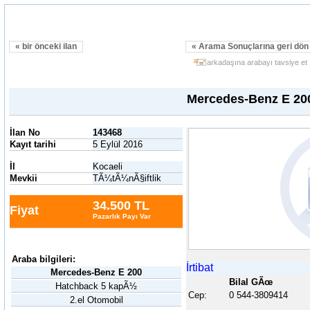
« bir önceki ilan
« Arama Sonuçlarına geri dö
arkadaşına arabayı tavsiye et
Mercedes-Benz E 20
İlan No
143468
Kayıt tarihi
5 Eylül 2016
İl
Kocaeli
Mevkii
TÃ¼tÃ¼nÃ§iftlik
34.500 TL
Fiyat
Pazarlık Payı Var
Araba bilgileri:
İrtibat
Mercedes-Benz E 200
Bilal GÃœ
Hatchback 5 kapÃ½
Cep:
0 544-3809414
2.el Otomobil