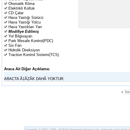
Otomatik Klima
Elektrikli Koltuk
CD Çalar
Hava Yastığı Sürücü
Hava Yastığı Yolcu
Hava Yastıkları Yan
Modifiye Edilmiş
Yol Bilgisayarı
Park Mesafe Kontrol(PDC)
Sis Farı
Hidrolik Direksiyon
Traction Kontrol Sistemi(TCS)
Araca Ait Diğer Açıklama:
ARACTA Ã‡ÃZÃK DAHÃ YOKTUR.
İl
Copyright © 2004 - 2026 - All Right Reserved
arabayeri.com
.
arabayeri.com
'a hiçbir