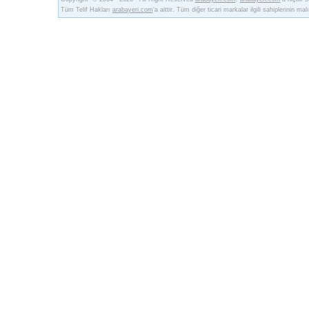
Tüm Telif Hakları
arabayeri.com
'a aittir. Tüm diğer ticari markalar ilgili sahiplerinin malı