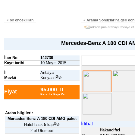
« bir önceki ilan
« Arama Sonuçlarına geri dö
arkadaşına arabayı tavsiye et
Mercedes-Benz A 180 CDI A
İlan No
142736
Kayıt tarihi
10 Mayıs 2015
İl
Antalya
Mevkii
KonyaaltÃ½
95.000 TL
Fiyat
Pazarlık Payı Var
Araba bilgileri:
Mercedes-Benz A 180 CDI AMG paket
İrtibat
Hatchback 5 kapÃ½
Hakanciftci
2.el Otomobil