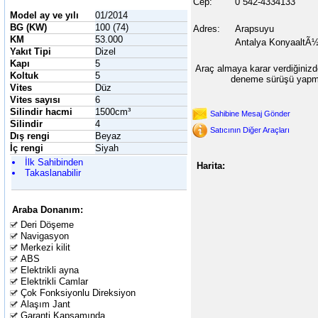
Cep:
0 542-4334133
Model ay ve yılı
01/2014
BG (KW)
100 (74)
Adres:
Arapsuyu
KM
53.000
Antalya KonyaaltÃ
Yakıt Tipi
Dizel
Kapı
5
Araç almaya karar verdiğinizd
Koltuk
5
deneme sürüşü yapma
Vites
Düz
Vites sayısı
6
Silindir hacmi
1500cm³
Sahibine Mesaj Gönder
Silindir
4
Satıcının Diğer Araçları
Dış rengi
Beyaz
İç rengi
Siyah
İlk Sahibinden
Harita:
Takaslanabilir
Araba Donanım:
Deri Döşeme
Navigasyon
Merkezi kilit
ABS
Elektrikli ayna
Elektrikli Camlar
Çok Fonksiyonlu Direksiyon
Alaşım Jant
Garanti Kapsamında