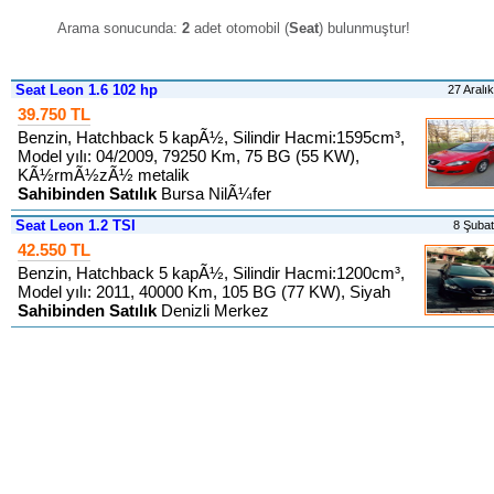
Arama sonucunda:
2
adet otomobil (
Seat
) bulunmuştur
!
Seat Leon 1.6 102 hp
27 Aralı
39.750 TL
Benzin, Hatchback 5 kapÃ½, Silindir Hacmi:1595cm³,
Model yılı: 04/2009, 79250 Km, 75 BG (55 KW),
KÃ½rmÃ½zÃ½ metalik
Sahibinden Satılık
Bursa NilÃ¼fer
Seat Leon 1.2 TSI
8 Şuba
42.550 TL
Benzin, Hatchback 5 kapÃ½, Silindir Hacmi:1200cm³,
Model yılı: 2011, 40000 Km, 105 BG (77 KW), Siyah
Sahibinden Satılık
Denizli Merkez