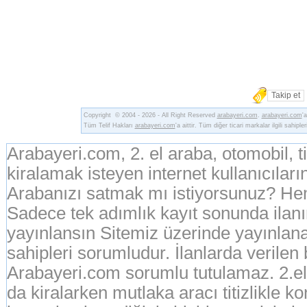
Takip et
Copyright © 2004 - 2026 - All Right Reserved
arabayeri.com
.
arabayeri.com
'
Tüm Telif Hakları
arabayeri.com
'a aittir. Tüm diğer ticari markalar ilgili sahipler
Arabayeri.com, 2. el araba, otomobil, 
kiralamak isteyen internet kullanıcıların
Arabanızı satmak mı istiyorsunuz? Hem
Sadece tek adımlık kayıt sonunda ila
yayınlansın Sitemiz üzerinde yayınlanan
sahipleri sorumludur. İlanlarda verilen
Arabayeri.com sorumlu tutulamaz. 2.el o
da kiralarken mutlaka aracı titizlikle k