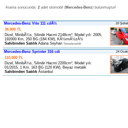
Arama sonucunda:
2
adet otomobil (
Mercedes-Benz
) bulunmuştur
!
Mercedes-Benz Vito 111 cdÃ½
20 Şuba
38.000 TL
Dizel, MinibÃ¼s, Silindir Hacmi:2148cm³, Model yılı: 2005,
192000 Km, 250 BG (184 KW), KÃ½rmÃ½zÃ½
Sahibinden Satılık
Adana Seyhan
Takaslanabilir
Mercedes-Benz Sprinter 316 cdi
24 Ocak
110.000 TL
Dizel, MinibÃ¼s, Silindir Hacmi:2200cm³, Model yılı:
01/2015, 1 Km, 163 BG (120 KW), Beyaz metalik
Sahibinden Satılık
Ãstanbul