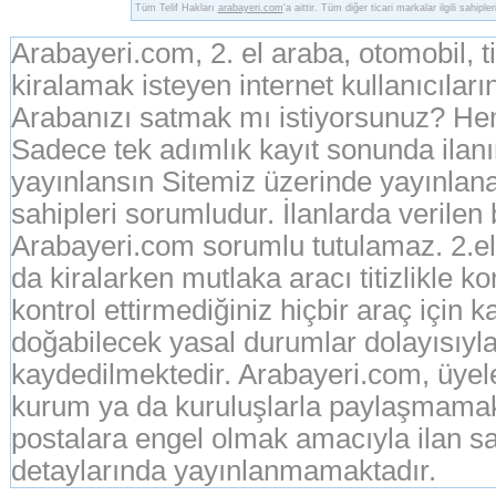
Tüm Telif Hakları
arabayeri.com
'a aittir. Tüm diğer ticari markalar ilgili sahipler
Arabayeri.com, 2. el araba, otomobil, 
kiralamak isteyen internet kullanıcıların
Arabanızı satmak mı istiyorsunuz? Hem
Sadece tek adımlık kayıt sonunda ila
yayınlansın Sitemiz üzerinde yayınlanan
sahipleri sorumludur. İlanlarda verilen
Arabayeri.com sorumlu tutulamaz. 2.el o
da kiralarken mutlaka aracı titizlikle k
kontrol ettirmediğiniz hiçbir araç için 
doğabilecek yasal durumlar dolayısıyla
kaydedilmektedir. Arabayeri.com, üyeleri
kurum ya da kuruluşlarla paylaşmamak
postalara engel olmak amacıyla ilan sah
detaylarında yayınlanmamaktadır.