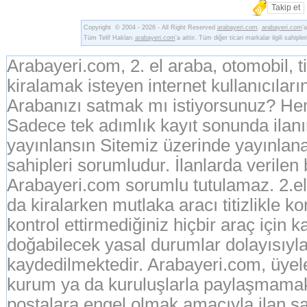
Takip et
Copyright © 2004 - 2026 - All Right Reserved
arabayeri.com
.
arabayeri.com
'
Tüm Telif Hakları
arabayeri.com
'a aittir. Tüm diğer ticari markalar ilgili sahipler
Arabayeri.com, 2. el araba, otomobil, 
kiralamak isteyen internet kullanıcıların
Arabanızı satmak mı istiyorsunuz? Hem
Sadece tek adımlık kayıt sonunda ila
yayınlansın Sitemiz üzerinde yayınlanan
sahipleri sorumludur. İlanlarda verilen
Arabayeri.com sorumlu tutulamaz. 2.el o
da kiralarken mutlaka aracı titizlikle k
kontrol ettirmediğiniz hiçbir araç için 
doğabilecek yasal durumlar dolayısıyla
kaydedilmektedir. Arabayeri.com, üyeleri
kurum ya da kuruluşlarla paylaşmamak
postalara engel olmak amacıyla ilan sah