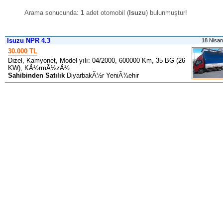
Arama sonucunda:
1
adet otomobil (
Isuzu
) bulunmuştur
!
Isuzu NPR 4.3
18 Nisa
30.000 TL
Dizel, Kamyonet, Model yılı: 04/2000, 600000 Km, 35 BG (26
KW), KÃ½rmÃ½zÃ½
Sahibinden Satılık
DiyarbakÃ½r YeniÃ¾ehir