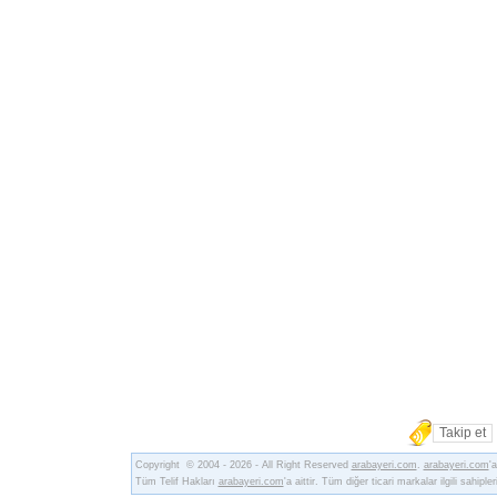
Takip et
Copyright © 2004 - 2026 - All Right Reserved
arabayeri.com
.
arabayeri.com
'
Tüm Telif Hakları
arabayeri.com
'a aittir. Tüm diğer ticari markalar ilgili sahipler