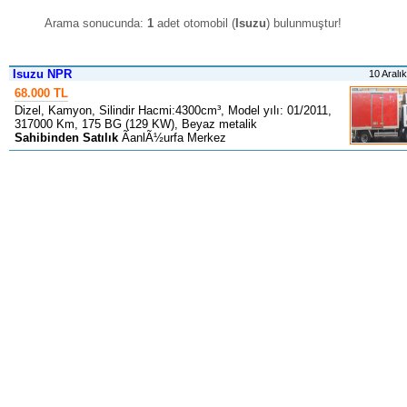
Arama sonucunda:
1
adet otomobil (
Isuzu
) bulunmuştur
!
Isuzu NPR
10 Aralı
68.000 TL
Dizel, Kamyon, Silindir Hacmi:4300cm³, Model yılı: 01/2011,
317000 Km, 175 BG (129 KW), Beyaz metalik
Sahibinden Satılık
ÃanlÃ½urfa Merkez