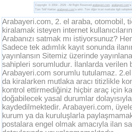
Copyright © 2004 - 2026 - All Right Reserved
arabayeri.com
.
arabayeri.com
'a
Tüm Telif Hakları
arabayeri.com
'a aittir. Tüm diğer ticari markalar ilgili sahipler
Arabayeri.com, 2. el araba, otomobil, t
kiralamak isteyen internet kullanıcıların
Arabanızı satmak mı istiyorsunuz? Heme
Sadece tek adımlık kayıt sonunda ilan
yayınlansın Sitemiz üzerinde yayınlanan
sahipleri sorumludur. İlanlarda verilen 
Arabayeri.com sorumlu tutulamaz. 2.el o
da kiralarken mutlaka aracı titizlikle k
kontrol ettirmediğiniz hiçbir araç için 
doğabilecek yasal durumlar dolayısıyla
kaydedilmektedir. Arabayeri.com, üyeleri
kurum ya da kuruluşlarla paylaşmamak
postalara engel olmak amacıyla ilan sah