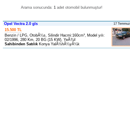
Arama sonucunda:
1
adet otomobil bulunmuştur
!
Opel Vectra 2.0 gls
17 Temmuz
15.500 TL
Benzin / LPG, OtobÃ¼s, Silindir Hacmi:160cm³, Model yılı:
02/1996, 280 Km, 20 BG (15 KW), YeÃ¾il
Sahibinden Satılık
Konya YalÃ½hÃ¼yÃ¼k