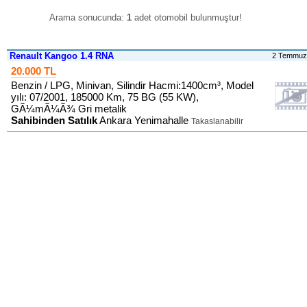
Arama sonucunda:
1
adet otomobil bulunmuştur
!
Renault Kangoo 1.4 RNA
2 Temmuz
20.000 TL
Benzin / LPG, Minivan, Silindir Hacmi:1400cm³, Model
yılı: 07/2001, 185000 Km, 75 BG (55 KW),
GÃ¼mÃ¼Ã¾ Gri metalik
Sahibinden Satılık
Ankara Yenimahalle
Takaslanabilir