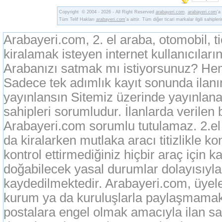
Copyright © 2004 - 2026 - All Right Reserved
arabayeri.com
.
arabayeri.com
'a
Tüm Telif Hakları
arabayeri.com
'a aittir. Tüm diğer ticari markalar ilgili sahipler
Arabayeri.com, 2. el araba, otomobil, t
kiralamak isteyen internet kullanıcıların
Arabanızı satmak mı istiyorsunuz? Heme
Sadece tek adımlık kayıt sonunda ilan
yayınlansın Sitemiz üzerinde yayınlanan
sahipleri sorumludur. İlanlarda verilen 
Arabayeri.com sorumlu tutulamaz. 2.el o
da kiralarken mutlaka aracı titizlikle k
kontrol ettirmediğiniz hiçbir araç için 
doğabilecek yasal durumlar dolayısıyla
kaydedilmektedir. Arabayeri.com, üyeleri
kurum ya da kuruluşlarla paylaşmamak
postalara engel olmak amacıyla ilan sah