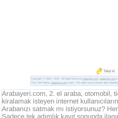
Takip et
Copyright © 2004 - 2026 - All Right Reserved
arabayeri.com
.
arabayeri.com
'a
Tüm Telif Hakları
arabayeri.com
'a aittir. Tüm diğer ticari markalar ilgili sahipler
Arabayeri.com, 2. el araba, otomobil, t
kiralamak isteyen internet kullanıcıların
Arabanızı satmak mı istiyorsunuz? Heme
Sadece tek adımlık kayıt sonunda ilan