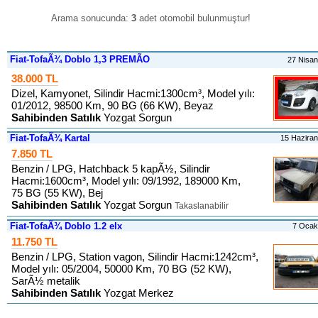
Arama sonucunda:
3
adet otomobil bulunmuştur
!
Fiat-TofaÃ¾ Doblo 1,3 PREMÃO
27 Nisa
38.000 TL
Dizel, Kamyonet, Silindir Hacmi:1300cm³, Model yılı:
01/2012, 98500 Km, 90 BG (66 KW), Beyaz
Sahibinden Satılık
Yozgat Sorgun
Fiat-TofaÃ¾ Kartal
15 Hazira
7.850 TL
Benzin / LPG, Hatchback 5 kapÃ½, Silindir
Hacmi:1600cm³, Model yılı: 09/1992, 189000 Km,
75 BG (55 KW), Bej
Sahibinden Satılık
Yozgat Sorgun
Takaslanabilir
Fiat-TofaÃ¾ Doblo 1.2 elx
7 Ocak
11.750 TL
Benzin / LPG, Station vagon, Silindir Hacmi:1242cm³,
Model yılı: 05/2004, 50000 Km, 70 BG (52 KW),
SarÃ½ metalik
Sahibinden Satılık
Yozgat Merkez