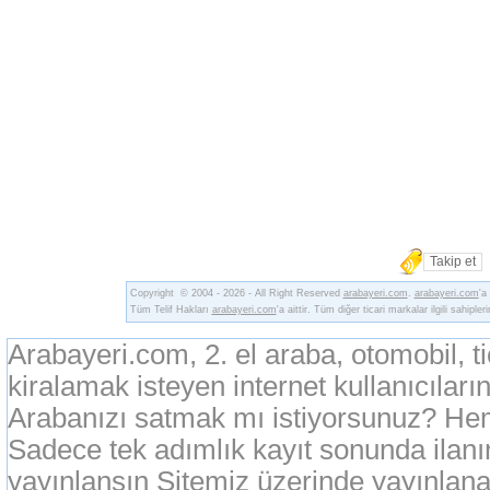
Takip et
Copyright © 2004 - 2026 - All Right Reserved
arabayeri.com
.
arabayeri.com
'a
Tüm Telif Hakları
arabayeri.com
'a aittir. Tüm diğer ticari markalar ilgili sahipler
Arabayeri.com, 2. el araba, otomobil, t
kiralamak isteyen internet kullanıcıların
Arabanızı satmak mı istiyorsunuz? Heme
Sadece tek adımlık kayıt sonunda ilan
yayınlansın Sitemiz üzerinde yayınlanan