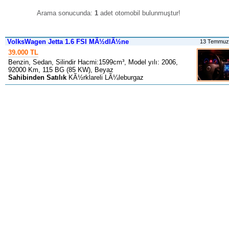
Arama sonucunda:
1
adet otomobil bulunmuştur
!
VolksWagen Jetta 1.6 FSI MÃ½dlÃ½ne
13 Temmuz
39.000 TL
Benzin, Sedan, Silindir Hacmi:1599cm³, Model yılı: 2006,
92000 Km, 115 BG (85 KW), Beyaz
Sahibinden Satılık
KÃ½rklareli LÃ¼leburgaz