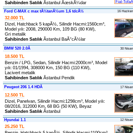
Sahibinden Satılık
Ãstanbul ÃœskÃ¼dar
Ford C-MAX c max tÃ½tanÃ½um 1,6 tdcÃ½
16 Hazira
32.000 TL
Dizel, Hatchback 5 kapÃ½, Silindir Hacmi:1560cm³,
Model yılı: 2008, 290000 Km, 109 BG (80 KW),
Gri metalik
Sahibinden Satılık
Ãstanbul BaÃ°cÃ½lar
BMW 520 2.0Ã
30 Nisa
18.500 TL
Benzin / LPG, Sedan, Silindir Hacmi:2000cm³, Model
yılı: 01/1994, 308000 Km, 150 BG (110 KW),
Lacivert metalik
Sahibinden Satılık
Ãstanbul Pendik
Peugeot 206 1.4 HDÃ
17 Nisa
12.500 TL
Dizel, Panelvan, Silindir Hacmi:1298cm³, Model yılı:
08/2016, 312000 Km, 68 BG (50 KW), Beyaz
Sahibinden Satılık
Ãstanbul
Hyundai 1.1
12 Nisa
25.250 TL
Benzin, Hatchback 5 kapÃ½, Silindir Hacmi:1100cm³,