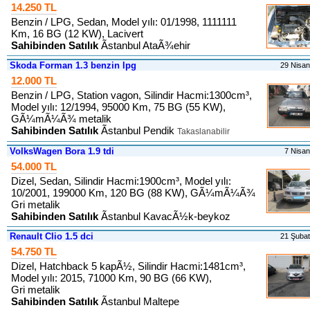
14.250 TL
Benzin / LPG, Sedan, Model yılı: 01/1998, 1111111
Km, 16 BG (12 KW), Lacivert
Sahibinden Satılık
Ãstanbul AtaÃ¾ehir
Skoda Forman 1.3 benzin lpg
29 Nisa
12.000 TL
Benzin / LPG, Station vagon, Silindir Hacmi:1300cm³,
Model yılı: 12/1994, 95000 Km, 75 BG (55 KW),
GÃ¼mÃ¼Ã¾ metalik
Sahibinden Satılık
Ãstanbul Pendik
Takaslanabilir
VolksWagen Bora 1.9 tdi
7 Nisa
54.000 TL
Dizel, Sedan, Silindir Hacmi:1900cm³, Model yılı:
10/2001, 199000 Km, 120 BG (88 KW), GÃ¼mÃ¼Ã¾
Gri metalik
Sahibinden Satılık
Ãstanbul KavacÃ½k-beykoz
Renault Clio 1.5 dci
21 Şuba
54.750 TL
Dizel, Hatchback 5 kapÃ½, Silindir Hacmi:1481cm³,
Model yılı: 2015, 71000 Km, 90 BG (66 KW),
Gri metalik
Sahibinden Satılık
Ãstanbul Maltepe