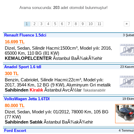
Arama sonucunda:
203
adet otomobil bulunmuştur
!
»
1
2
3
4
5
6
7
8
9
10
11
Renault Fluence 1.5dci
3 Şuba
16.699 TL
Dizel, Sedan, Silindir Hacmi:1500cm³, Model yılı: 2016,
65000 Km, 110 BG (81 KW)
KEMALOPELCENTER
Ãstanbul BaÃ¾akÃ¾ehir
Anadol Sport 1.6 tdI
23 Kası
300 TL
Benzin, Cabriolet, Silindir Hacmi:22cm³, Model yılı:
2017, 3544 Km, 12 BG (9 KW), Aluminyum Gri metalik
Sahibinden
Kiralık
Ãstanbul AvcÃ½lar
Takaslanabilir
VolksWagen Jetta 1.6TDI
19 Eki
80.000 TL
Dizel, Sedan, Model yılı: 01/2012, 78000 Km, 105 BG
(77 KW)
Sahibinden Satılık
Ãstanbul BaÃ¾akÃ¾ehir
Ford Escort
4 Temmuz