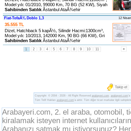
Model yılı: 01/2010, 99000 Km, 70 BG (52 KW), Siyah
Sahibinden Satılık
Ãstanbul AtaÃ¾ehir
Fiat-TofaÃ¾ Doblo 1,3
12 Nisa
35.555 TL
Dizel, Hatchback 5 kapÃ½, Silindir Hacmi:1300cm³,
Model yılı: 10/2013, 142000 Km, 90 BG (66 KW), Gri
Sahibinden Satılık
Ãstanbul AtaÃ¾ehir
»
1
2
3
4
5
6
7
8
9
10
11
Takip et
Copyright © 2004 - 2026 - All Right Reserved
arabayeri.com
.
arabayeri.com
'a
Tüm Telif Hakları
arabayeri.com
'a aittir. Tüm diğer ticari markalar ilgili sahipler
Arabayeri.com, 2. el araba, otomobil, t
kiralamak isteyen internet kullanıcıların
Arabanızı satmak mı istiyorsunuz? Heme