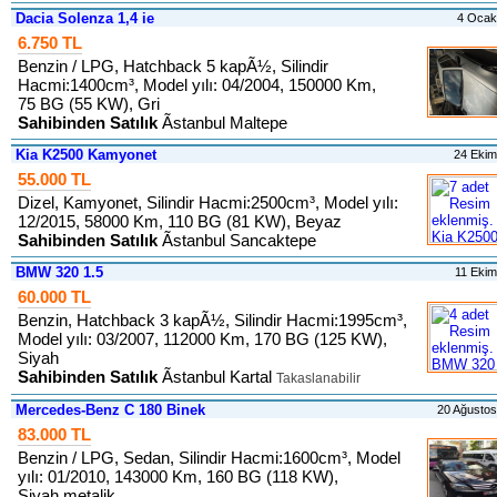
Dacia Solenza 1,4 ie
4 Ocak
6.750 TL
Benzin / LPG, Hatchback 5 kapÃ½, Silindir
Hacmi:1400cm³, Model yılı: 04/2004, 150000 Km,
75 BG (55 KW), Gri
Sahibinden Satılık
Ãstanbul Maltepe
Kia K2500 Kamyonet
24 Eki
55.000 TL
Dizel, Kamyonet, Silindir Hacmi:2500cm³, Model yılı:
12/2015, 58000 Km, 110 BG (81 KW), Beyaz
Sahibinden Satılık
Ãstanbul Sancaktepe
BMW 320 1.5
11 Eki
60.000 TL
Benzin, Hatchback 3 kapÃ½, Silindir Hacmi:1995cm³,
Model yılı: 03/2007, 112000 Km, 170 BG (125 KW),
Siyah
Sahibinden Satılık
Ãstanbul Kartal
Takaslanabilir
Mercedes-Benz C 180 Binek
20 Ağusto
83.000 TL
Benzin / LPG, Sedan, Silindir Hacmi:1600cm³, Model
yılı: 01/2010, 143000 Km, 160 BG (118 KW),
Siyah metalik