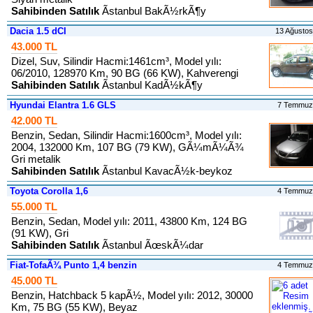
Sahibinden Satılık
Ãstanbul BakÃ½rkÃ¶y
Dacia 1.5 dCI
13 Ağusto
43.000 TL
Dizel, Suv, Silindir Hacmi:1461cm³, Model yılı:
06/2010, 128970 Km, 90 BG (66 KW), Kahverengi
Sahibinden Satılık
Ãstanbul KadÃ½kÃ¶y
Hyundai Elantra 1.6 GLS
7 Temmuz
42.000 TL
Benzin, Sedan, Silindir Hacmi:1600cm³, Model yılı:
2004, 132000 Km, 107 BG (79 KW), GÃ¼mÃ¼Ã¾
Gri metalik
Sahibinden Satılık
Ãstanbul KavacÃ½k-beykoz
Toyota Corolla 1,6
4 Temmuz
55.000 TL
Benzin, Sedan, Model yılı: 2011, 43800 Km, 124 BG
(91 KW), Gri
Sahibinden Satılık
Ãstanbul ÃœskÃ¼dar
Fiat-TofaÃ¾ Punto 1,4 benzin
4 Temmuz
45.000 TL
Benzin, Hatchback 5 kapÃ½, Model yılı: 2012, 30000
Km, 75 BG (55 KW), Beyaz