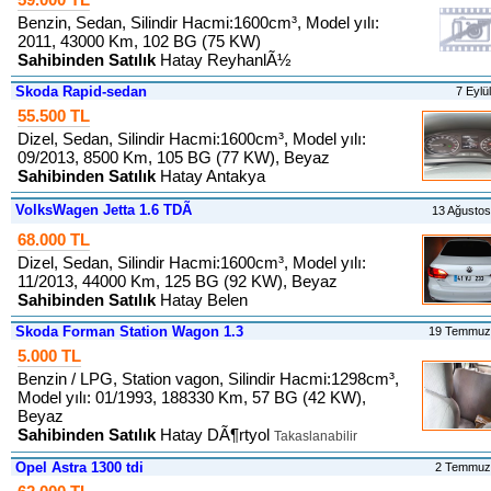
Benzin, Sedan, Silindir Hacmi:1600cm³, Model yılı:
2011, 43000 Km, 102 BG (75 KW)
Sahibinden Satılık
Hatay ReyhanlÃ½
Skoda Rapid-sedan
7 Eylü
55.500 TL
Dizel, Sedan, Silindir Hacmi:1600cm³, Model yılı:
09/2013, 8500 Km, 105 BG (77 KW), Beyaz
Sahibinden Satılık
Hatay Antakya
VolksWagen Jetta 1.6 TDÃ
13 Ağusto
68.000 TL
Dizel, Sedan, Silindir Hacmi:1600cm³, Model yılı:
11/2013, 44000 Km, 125 BG (92 KW), Beyaz
Sahibinden Satılık
Hatay Belen
Skoda Forman Station Wagon 1.3
19 Temmuz
5.000 TL
Benzin / LPG, Station vagon, Silindir Hacmi:1298cm³,
Model yılı: 01/1993, 188330 Km, 57 BG (42 KW),
Beyaz
Sahibinden Satılık
Hatay DÃ¶rtyol
Takaslanabilir
Opel Astra 1300 tdi
2 Temmuz