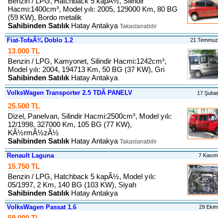
Benzin / LPG, Hatchback 5 kapÃ½, Silindir
Hacmi:1400cm³, Model yılı: 2005, 129000 Km, 80 BG
(59 KW), Bordo metalik
Sahibinden Satılık
Hatay Antakya
Takaslanabilir
Fiat-TofaÃ¾ Doblo 1.2
21 Temmuz
13.000 TL
Benzin / LPG, Kamyonet, Silindir Hacmi:1242cm³,
Model yılı: 2004, 194713 Km, 50 BG (37 KW), Gri
Sahibinden Satılık
Hatay Antakya
VolksWagen Transporter 2.5 TDÃ PANELV
17 Şuba
25.500 TL
Dizel, Panelvan, Silindir Hacmi:2500cm³, Model yılı:
12/1998, 327000 Km, 105 BG (77 KW),
KÃ½rmÃ½zÃ½
Sahibinden Satılık
Hatay Antakya
Takaslanabilir
Renault Laguna
7 Kası
15.750 TL
Benzin / LPG, Hatchback 5 kapÃ½, Model yılı:
05/1997, 2 Km, 140 BG (103 KW), Siyah
Sahibinden Satılık
Hatay Antakya
VolksWagen Passat 1.6
29 Eki
59.000 TL