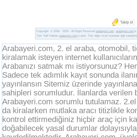
Takip et
Copyright © 2004 - 2026 - All Right Reserved
arabayeri.com
.
arabayeri.com
'a
Tüm Telif Hakları
arabayeri.com
'a aittir. Tüm diğer ticari markalar ilgili sahipler
Arabayeri.com, 2. el araba, otomobil, t
kiralamak isteyen internet kullanıcıların
Arabanızı satmak mı istiyorsunuz? Heme
Sadece tek adımlık kayıt sonunda ilan
yayınlansın Sitemiz üzerinde yayınlanan
sahipleri sorumludur. İlanlarda verilen 
Arabayeri.com sorumlu tutulamaz. 2.el o
da kiralarken mutlaka aracı titizlikle k
kontrol ettirmediğiniz hiçbir araç için 
doğabilecek yasal durumlar dolayısıyla