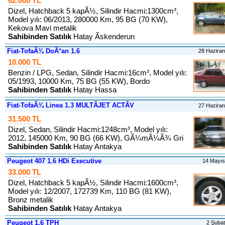
62.000 TL
Dizel, Hatchback 5 kapÃ½, Silindir Hacmi:1300cm³,
Model yılı: 06/2013, 280000 Km, 95 BG (70 KW),
Kekova Mavi metalik
Sahibinden Satılık
Hatay Ãskenderun
Fiat-TofaÃ¾ DoÃ°an 1.6
28 Hazira
10.000 TL
Benzin / LPG, Sedan, Silindir Hacmi:16cm³, Model yılı:
05/1993, 10000 Km, 75 BG (55 KW), Bordo
Sahibinden Satılık
Hatay Hassa
Fiat-TofaÃ¾ Linea 1.3 MULTÃJET ACTÃV
27 Hazira
31.500 TL
Dizel, Sedan, Silindir Hacmi:1248cm³, Model yılı:
2012, 145000 Km, 90 BG (66 KW), GÃ¼mÃ¼Ã¾ Gri
Sahibinden Satılık
Hatay Antakya
Peugeot 407 1.6 HDi Executive
14 Mayı
33.000 TL
Dizel, Hatchback 5 kapÃ½, Silindir Hacmi:1600cm³,
Model yılı: 12/2007, 172739 Km, 110 BG (81 KW),
Bronz metalik
Sahibinden Satılık
Hatay Antakya
Peugeot 1.6 TPH
2 Şuba