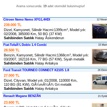
Arama sonucunda:
19
adet otomobil bulunmuştur
!
Citroen Nemo Nemo XFG1,4HDI
12 Nisa
239.000 TL
Dizel, Kamyonet, Silindir Hacmi:1399cm³, Model yılı:
02/2008, 385000 Km, 50 BG (37 KW)
Sahibinden Satılık
Hatay Ãskenderun
Fiat-TofaÃ¾ Doblo 1.4 Combi
15 Mar
28.500 TL
Benzin, Kamyonet, Silindir Hacmi:1368cm³, Model yılı:
03/2007, 162116 Km, 77 BG (57 KW), Siyah metalik
Sahibinden Satılık
Hatay Antakya
Ford Transit TOURNEO CONNECT K210S 1.8
26 Eki
27.000 TL
Dizel, Cityvan, Model yılı: 01/2008, 110000 Km,
110 BG (81 KW), GÃ¼mÃ¼Ã¾ Gri metalik
Sahibinden Satılık
Hatay Antakya
Renault Megane BENZÃN
21 Eylü
23.600 TL