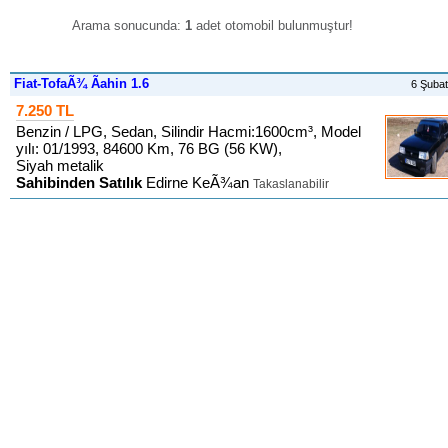
Arama sonucunda:
1
adet otomobil bulunmuştur
!
Fiat-TofaÃ¾ Ãahin 1.6
6 Şuba
7.250 TL
Benzin / LPG, Sedan, Silindir Hacmi:1600cm³, Model
yılı: 01/1993, 84600 Km, 76 BG (56 KW),
Siyah metalik
Sahibinden Satılık
Edirne KeÃ¾an
Takaslanabilir