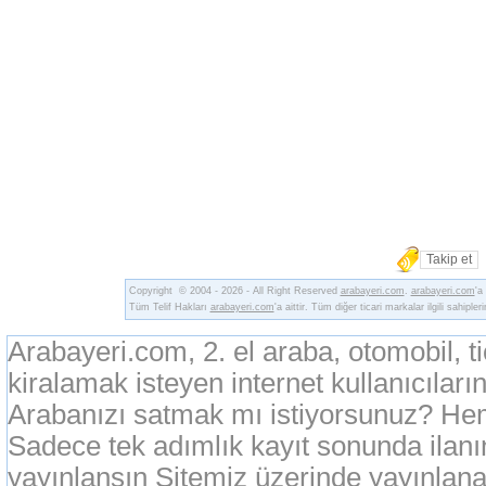
Takip et
Copyright © 2004 - 2026 - All Right Reserved
arabayeri.com
.
arabayeri.com
'a
Tüm Telif Hakları
arabayeri.com
'a aittir. Tüm diğer ticari markalar ilgili sahipler
Arabayeri.com, 2. el araba, otomobil, t
kiralamak isteyen internet kullanıcıların
Arabanızı satmak mı istiyorsunuz? Heme
Sadece tek adımlık kayıt sonunda ilan
yayınlansın Sitemiz üzerinde yayınlanan