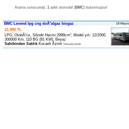
Arama sonucunda:
1
adet otomobil (
BMC
) bulunmuştur
!
BMC Levend lpg cng doÃ°algaz biogaz
18 Mayı
21.000 TL
LPG, OtobÃ¼s, Silindir Hacmi:2999cm³, Model yılı: 12/2000,
300000 Km, 110 BG (81 KW), Beyaz
Sahibinden Satılık
Kocaeli Ãzmit
Takaslanabilir