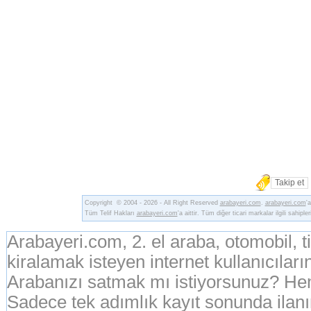
Takip et
Copyright © 2004 - 2026 - All Right Reserved
arabayeri.com
.
arabayeri.com
'
Tüm Telif Hakları
arabayeri.com
'a aittir. Tüm diğer ticari markalar ilgili sahipler
Arabayeri.com, 2. el araba, otomobil, 
kiralamak isteyen internet kullanıcıların
Arabanızı satmak mı istiyorsunuz? Hem
Sadece tek adımlık kayıt sonunda ila