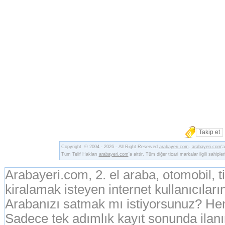
Takip et
Copyright © 2004 - 2026 - All Right Reserved
arabayeri.com
.
arabayeri.com
'
Tüm Telif Hakları
arabayeri.com
'a aittir. Tüm diğer ticari markalar ilgili sahipler
Arabayeri.com, 2. el araba, otomobil, 
kiralamak isteyen internet kullanıcıların
Arabanızı satmak mı istiyorsunuz? Hem
Sadece tek adımlık kayıt sonunda ila