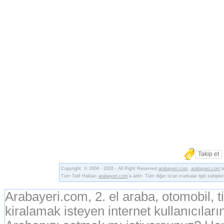
Takip et
Copyright © 2004 - 2026 - All Right Reserved
arabayeri.com
.
arabayeri.com
'
Tüm Telif Hakları
arabayeri.com
'a aittir. Tüm diğer ticari markalar ilgili sahipler
Arabayeri.com, 2. el araba, otomobil, 
kiralamak isteyen internet kullanıcıların