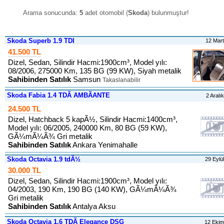
Arama sonucunda:
5
adet otomobil (
Skoda
) bulunmuştur
!
Skoda Superb 1.9 TDI
12 Mar
41.500 TL
Dizel, Sedan, Silindir Hacmi:1900cm³, Model yılı:
08/2006, 275000 Km, 135 BG (99 KW), Siyah metalik
Sahibinden Satılık
Samsun
Takaslanabilir
Skoda Fabia 1.4 TDÃ AMBÃANTE
2 Aralı
24.500 TL
Dizel, Hatchback 5 kapÃ½, Silindir Hacmi:1400cm³,
Model yılı: 06/2005, 240000 Km, 80 BG (59 KW),
GÃ¼mÃ¼Ã¾ Gri metalik
Sahibinden Satılık
Ankara Yenimahalle
Skoda Octavia 1.9 tdÃ½
29 Eylü
30.000 TL
Dizel, Sedan, Silindir Hacmi:1900cm³, Model yılı:
04/2003, 190 Km, 190 BG (140 KW), GÃ¼mÃ¼Ã¾
Gri metalik
Sahibinden Satılık
Antalya Aksu
Skoda Octavia 1.6 TDÃ Elegance DSG
12 Eki