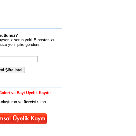
nuttunuz?
uysanız sorun yok! E-postanızı
ze yeni şifre gönderir!
aleri ve Bayi Üyelik Kayıtı:
 oluşturun ve
ücretsiz
ilan