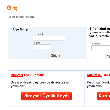
« bir önceki sayfa
Şifrenizimi u
Üye Girişi
Şifrenizi unutt
e-posta:
yazın, sistem si
şifre:
e-posta
Bireysel
Üyelik Kayıtı:
Kurumsal
Oto G
Bireysel üyelik oluşturun ve
ücretsiz
ilan
Kurumsal üyelik
yayınlayın.
yayınlayın.