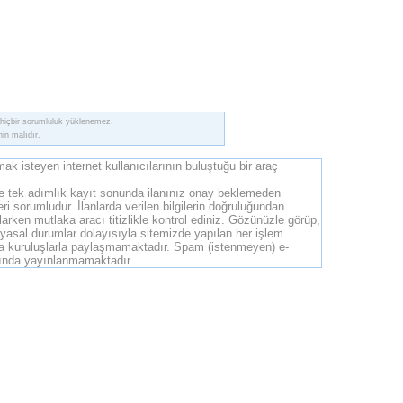
 hiçbir sorumluluk yüklenemez.
inin malıdır.
ak isteyen internet kullanıcılarının buluştuğu bir araç
e tek adımlık kayıt sonunda ilanınız onay beklemeden
ri sorumludur. İlanlarda verilen bilgilerin doğruluğundan
larken mutlaka aracı titizlikle kontrol ediniz. Gözünüzle görüp,
k yasal durumlar dolayısıyla sitemizde yapılan her işlem
a da kuruluşlarla paylaşmamaktadır. Spam (istenmeyen) e-
arında yayınlanmamaktadır.