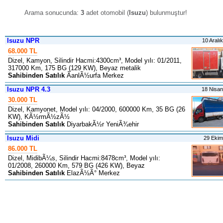
Arama sonucunda:
3
adet otomobil (
Isuzu
) bulunmuştur
!
Isuzu NPR
10 Aralı
68.000 TL
Dizel, Kamyon, Silindir Hacmi:4300cm³, Model yılı: 01/2011,
317000 Km, 175 BG (129 KW), Beyaz metalik
Sahibinden Satılık
ÃanlÃ½urfa Merkez
Isuzu NPR 4.3
18 Nisa
30.000 TL
Dizel, Kamyonet, Model yılı: 04/2000, 600000 Km, 35 BG (26
KW), KÃ½rmÃ½zÃ½
Sahibinden Satılık
DiyarbakÃ½r YeniÃ¾ehir
Isuzu Midi
29 Eki
86.000 TL
Dizel, MidibÃ¼s, Silindir Hacmi:8478cm³, Model yılı:
01/2008, 260000 Km, 579 BG (426 KW), Beyaz
Sahibinden Satılık
ElazÃ½Ã° Merkez