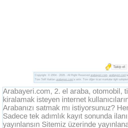
Takip et
Copyright © 2004 - 2026 - All Right Reserved
arabayeri.com
.
arabayeri.com
'
Tüm Telif Hakları
arabayeri.com
'a aittir. Tüm diğer ticari markalar ilgili sahipler
Arabayeri.com, 2. el araba, otomobil, 
kiralamak isteyen internet kullanıcıların
Arabanızı satmak mı istiyorsunuz? Hem
Sadece tek adımlık kayıt sonunda ila
yayınlansın Sitemiz üzerinde yayınlanan