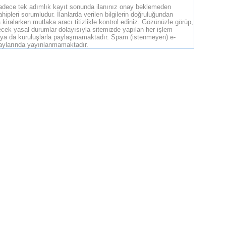
Sadece tek adımlık kayıt sonunda ilanınız onay beklemeden
hipleri sorumludur. İlanlarda verilen bilgilerin doğruluğundan
 kiralarken mutlaka aracı titizlikle kontrol ediniz. Gözünüzle görüp,
ilecek yasal durumlar dolayısıyla sitemizde yapılan her işlem
um ya da kuruluşlarla paylaşmamaktadır. Spam (istenmeyen) e-
etaylarında yayınlanmamaktadır.