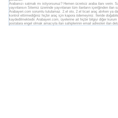
Arabanızı satmak mı istiyorsunuz? Hemen ücretsiz araba ilanı verin. 
yayınlansın Sitemiz üzerinde yayınlanan tüm ilanların içeriğinden ilan sa
Arabayeri.com sorumlu tutulamaz. 2.el oto, 2.el ticari araç alırken ya da
kontrol ettirmediğiniz hiçbir araç için kapora ödemeyiniz. İleride doğab
kaydedilmektedir. Arabayeri.com, üyelerine ait hiçbir bilgiyi diğer kur
postalara engel olmak amacıyla ilan sahiplerinin email adresleri ilan d