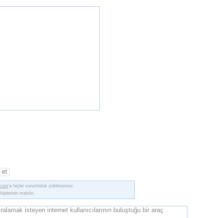
 et
.com
'a hiçbir sorumluluk yüklenemez.
ahiplerinin malıdır.
ralamak isteyen internet kullanıcılarının buluştuğu bir araç