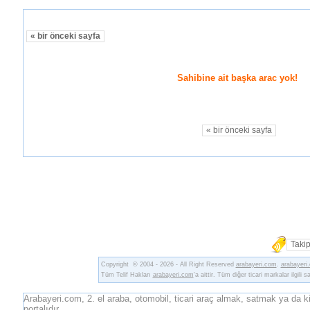
« bir önceki sayfa
Sahibine ait başka arac yok!
« bir önceki sayfa
Takip
Copyright © 2004 - 2026 - All Right Reserved
arabayeri.com
.
arabayeri
Tüm Telif Hakları
arabayeri.com
'a aittir. Tüm diğer ticari markalar ilgili s
Arabayeri.com, 2. el araba, otomobil, ticari araç almak, satmak ya da ki
portalıdır.